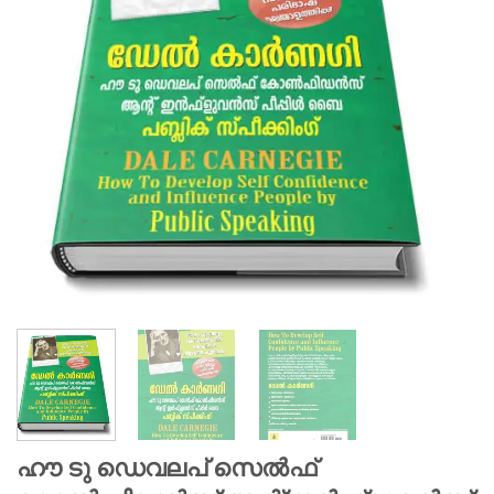
ഹൗ ടു ഡെവലപ് സെല്‍ഫ്