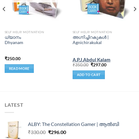
SELF HELP/ MOTIVATION
SELF HELP/ MOTIVATION
ധ്യാനം
അഗ്നിച്ചിറകുകള്‍ |
Dhyanam
Agnichirakukal
₹
250.00
A.P.J.Abdul Kalam
₹
350.00
₹
297.00
READ MORE
ADD TO CART
LATEST
ALBY: The Constellation Gamer | ആൽബി
₹
330.00
₹
296.00