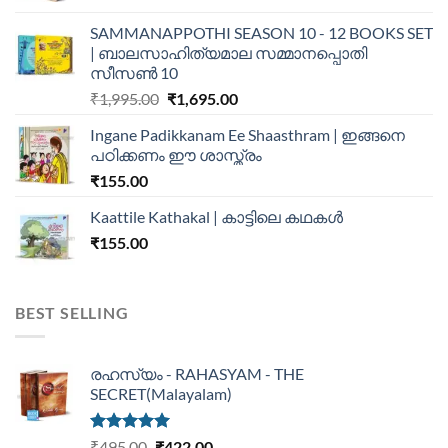
SAMMANAPPOTHI SEASON 10 - 12 BOOKS SET
| ബാലസാഹിത്യമാല സമ്മാനപ്പൊതി
സീസൺ 10
₹
1,995.00
₹
1,695.00
Ingane Padikkanam Ee Shaasthram | ഇങ്ങനെ
പഠിക്കണം ഈ ശാസ്ത്രം
₹
155.00
Kaattile Kathakal | കാട്ടിലെ കഥകള്‍
₹
155.00
BEST SELLING
രഹസ്യം - RAHASYAM - THE
SECRET(Malayalam)
Rated
5.00
₹
495.00
₹
422.00