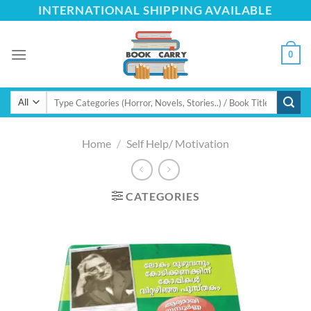
Skip
INTERNATIONAL SHIPPING AVAILABLE
to
content
0
Search
for:
Home
/
Self Help/ Motivation
CATEGORIES