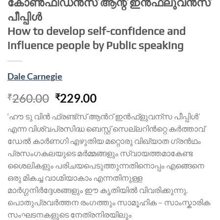
കോണ്‍ഫിഡന്‍സ് ആന്റ് ഇന്‍ഫ്ലുവന്‍സ്
പീപ്പിള്‍
How to develop self-confidence and
influence people by Public speaking
Dale Carnegie
260.00
229.00
₹
₹
‘ഹൗ ടു വിൻ ഫ്രണ്ട്സ് ആൻറ് ഇൻഫ്ളുവന്സ പീപ്പിൾ’
എന്ന വിശ്വപ്രസിദ്ധ ബെസ്റ്റ് സെല്ലറിൻറ്റെ കർത്താവ്
ഡേൽ കാർണഗി എഴുതിയ മറ്റൊരു വിഖ്യാത ഗ്രൻഥം
പ്രസംഗകലയുടെ മർമ്മങ്ങളും സ്വായത്തമാകേണ്ട
ശൈലികളും പരിചയപെടുത്തുന്നതിനൊപ്പം എങ്ങെനെ
ഒരു മികച്ച വാഗ്മിയാകാം എന്നതിനുള്ള
മാർഗ്ഗനിർദ്ദേശങ്ങളും ഈ കൃതിയിൽ വിവരിക്കുന്നു.
പൊതുപ്രവർത്തന രംഗത്തും സാമൂഹിക – സാംസ്കാരിക
സംഘടനകളുടെ നേത്രനിരയിലും