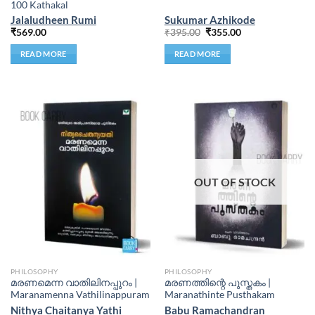
100 Kathakal
Jalaludheen Rumi
Sukumar Azhikode
₹
569.00
₹
395.00
₹
355.00
READ MORE
READ MORE
OUT OF STOCK
PHILOSOPHY
PHILOSOPHY
മരണമെന്ന വാതിലിനപ്പുറം |
മരണത്തിന്റെ പുസ്തകം |
Maranamenna Vathilinappuram
Maranathinte Pusthakam
Nithya Chaitanya Yathi
Babu Ramachandran