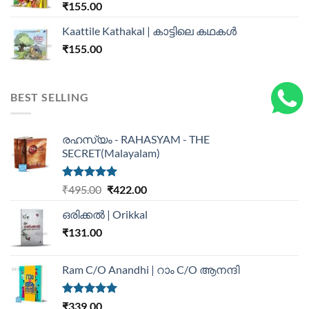
₹
155.00
Kaattile Kathakal | കാട്ടിലെ കഥകള്‍
₹
155.00
BEST SELLING
രഹസ്യം - RAHASYAM - THE
SECRET(Malayalam)
Rated
5.00
₹
495.00
₹
422.00
out of 5
ഒരിക്കൽ | Orikkal
₹
131.00
Ram C/O Anandhi | റാം C/O ആനന്ദി
Rated
5.00
₹
339.00