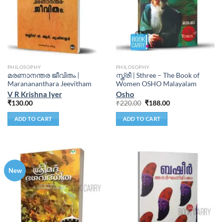
PHILOSOPHY
PHILOSOPHY
മരണാനന്തര ജീവിതം |
സ്ത്രീ | Sthree – The Book of
Maranananthara Jeevitham
Women OSHO Malayalam
V R Krishna Iyer
Osho
₹
130.00
₹
220.00
₹
188.00
ADD TO CART
ADD TO CART
New