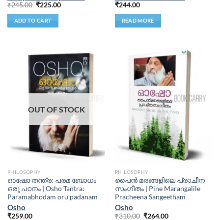
₹
245.00
₹
225.00
₹
244.00
ADD TO CART
READ MORE
OUT OF STOCK
PHILOSOPHY
PHILOSOPHY
ഓഷോ തന്ത്ര: പരമ ബോധം
പൈ‌ന്‍ മരങ്ങളിലെ പ്രാചീന
ഒരു പഠനം | Osho Tantra:
സംഗീതം | Pine Marangalile
Paramabhodam oru padanam
Pracheena Sangeetham
Osho
Osho
₹
259.00
₹
310.00
₹
264.00