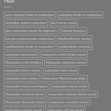
TAGS
actor innocnet books in malayalam
ambedkar books in malayalam
ambedkar quotes malayalam
Best horror novels
best malayalam novels for beginners
Kamala Suraiyya
kamala suraiyya books malayalam
Madhavikkutty stories
madhavikutty books in malayalam
madhavikutty memoirs
malayalam bookmarks
malayalam crime thriller novels
Malayalam crime thrillers
Malayalam detective novels
malayalam horror novels
malayalam love novels
malayalam love stories
Malayalam Motivational books
malayalam movie screenplays
malayalam movie scripts
Malayalam mystery novels
malayalam romance theme novels
Malayalam Romantic novels
malayalam romantic stories
malayalam romatic novels
malayalam self help books