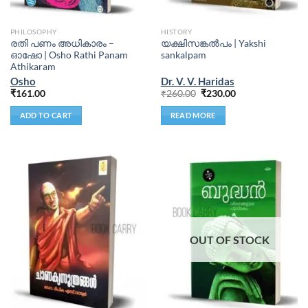
PHILOSOPHY
HISTORY
രതി പണം അധികാരം –
യക്ഷിസങ്കൽപം | Yakshi
ഓഷോ | Osho Rathi Panam
sankalpam
Athikaram
Osho
Dr. V. V. Haridas
₹
161.00
₹
260.00
₹
230.00
ADD TO CART
READ MORE
OUT OF STOCK