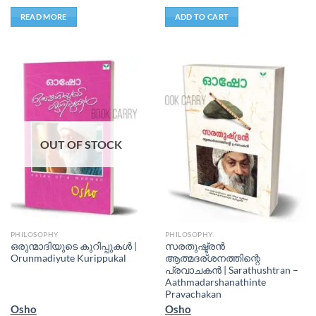
READ MORE
ADD TO CART
OUT OF STOCK
PHILOSOPHY
PHILOSOPHY
ഒരുന്മാദിയുടെ കുറിപ്പുകള്‍ |
സരതുഷ്ട്രൻ
Orunmadiyute Kurippukal
ആത്മദര്ശനത്തിന്റെ
പ്രവാചകൻ | Sarathushtran –
Aathmadarshanathinte
Pravachakan
Osho
Osho