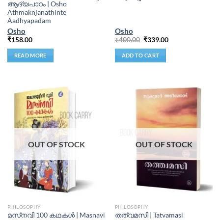
ആദ്യപാഠം | Osho
Athmaknjanathinte
Aadhyapadam
Osho
Osho
₹
158.00
₹
400.00
₹
339.00
READ MORE
ADD TO CART
OUT OF STOCK
OUT OF STOCK
PHILOSOPHY
PHILOSOPHY
മസ്‌നവി 100 കഥകൾ | Masnavi
തത്വമസി | Tatvamasi