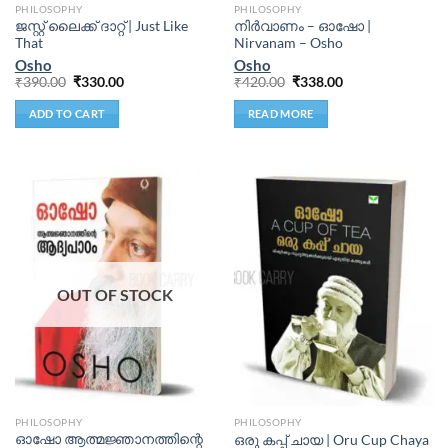
PHILOSOPHY
PHILOSOPHY
ജസ്റ്റ് ലൈക്ക് ദാറ്റ് | Just Like
നിർവാണം – ഓഷോ |
That
Nirvanam – Osho
Osho
Osho
₹
390.00
₹
330.00
₹
420.00
₹
338.00
ADD TO CART
READ MORE
OUT OF STOCK
PHILOSOPHY
PHILOSOPHY
ഓഷോ ആത്മജ്ഞാനത്തിന്റെ
ഒരു കപ്പ് ചായ | Oru Cup Chaya