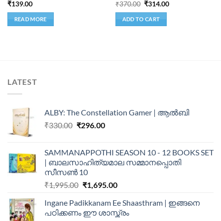
₹
139.00
₹
370.00
₹
314.00
READ MORE
ADD TO CART
LATEST
ALBY: The Constellation Gamer | ആൽബി
₹
330.00
₹
296.00
SAMMANAPPOTHI SEASON 10 - 12 BOOKS SET
| ബാലസാഹിത്യമാല സമ്മാനപ്പൊതി
സീസൺ 10
₹
1,995.00
₹
1,695.00
Ingane Padikkanam Ee Shaasthram | ഇങ്ങനെ
പഠിക്കണം ഈ ശാസ്ത്രം