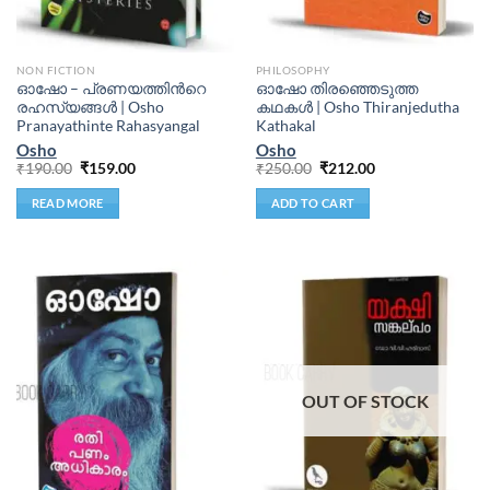
NON FICTION
PHILOSOPHY
ഓഷോ – പ്രണയത്തിൻറെ
ഓഷോ തിരഞ്ഞെടുത്ത
രഹസ്യങ്ങൾ | Osho
കഥകൾ | Osho Thiranjedutha
Pranayathinte Rahasyangal
Kathakal
Osho
Osho
₹
190.00
₹
159.00
₹
250.00
₹
212.00
READ MORE
ADD TO CART
OUT OF STOCK