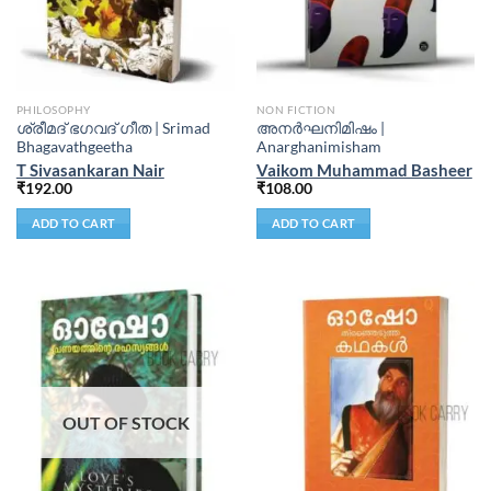
PHILOSOPHY
NON FICTION
ശ്രീമദ് ഭഗവദ് ഗീത | Srimad
അനർഘനിമിഷം |
Bhagavathgeetha
Anarghanimisham
T Sivasankaran Nair
Vaikom Muhammad Basheer
₹
192.00
₹
108.00
ADD TO CART
ADD TO CART
OUT OF STOCK