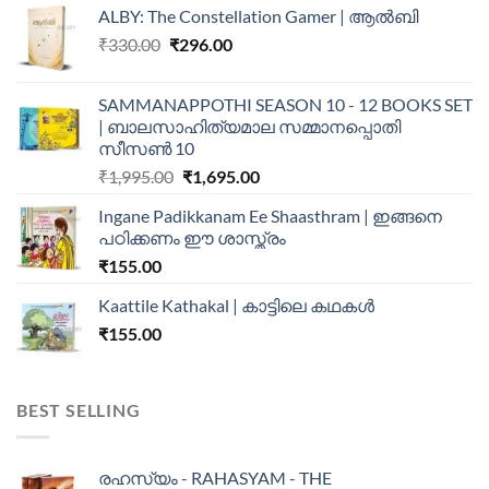
ALBY: The Constellation Gamer | ആൽബി
₹
330.00
₹
296.00
SAMMANAPPOTHI SEASON 10 - 12 BOOKS SET
| ബാലസാഹിത്യമാല സമ്മാനപ്പൊതി
സീസൺ 10
₹
1,995.00
₹
1,695.00
Ingane Padikkanam Ee Shaasthram | ഇങ്ങനെ
പഠിക്കണം ഈ ശാസ്ത്രം
₹
155.00
Kaattile Kathakal | കാട്ടിലെ കഥകള്‍
₹
155.00
BEST SELLING
രഹസ്യം - RAHASYAM - THE