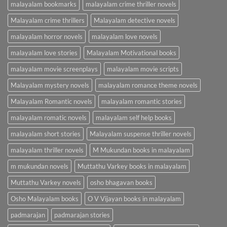
malayalam bookmarks
malayalam crime thriller novels
Malayalam crime thrillers
Malayalam detective novels
malayalam horror novels
malayalam love novels
malayalam love stories
Malayalam Motivational books
malayalam movie screenplays
malayalam movie scripts
Malayalam mystery novels
malayalam romance theme novels
Malayalam Romantic novels
malayalam romantic stories
malayalam romatic novels
malayalam self help books
malayalam short stories
Malayalam suspense thriller novels
malayalam thriller novels
M Mukundan books in malayalam
m mukundan novels
Muttathu Varkey books in malayalam
Muttathu Varkey novels
osho bhagavan books
Osho Malayalam books
O V Vijayan books in malayalam
padmarajan
padmarajan stories