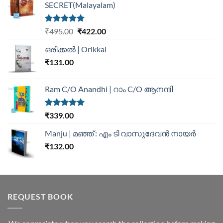
SECRET(Malayalam)
Rated
5.00
₹
495.00
₹
422.00
out of 5
ഒരിക്കൽ | Orikkal
₹
131.00
Ram C/O Anandhi | റാം C/O ആനന്ദി
Rated
5.00
₹
339.00
out of 5
Manju | മഞ്ഞ് : എം ടി വാസുദേവന്‍ നായര്‍
₹
132.00
REQUEST BOOK