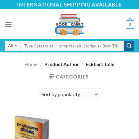
Skip
INTERNATIONAL SHIPPING AVAILABLE
to
content
0
Search
for:
Home
/
Product Author
/
Eckhart Tolle
CATEGORIES