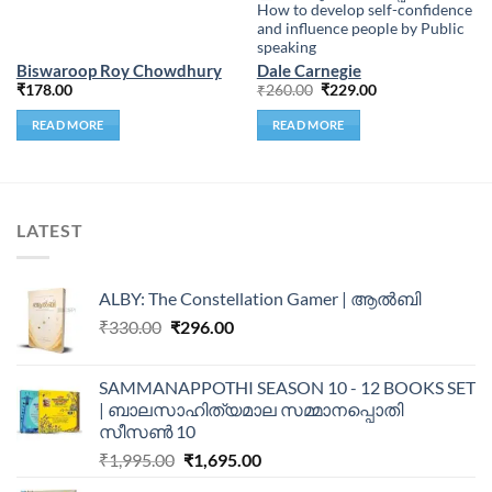
How to develop self-confidence
and influence people by Public
speaking
Biswaroop Roy Chowdhury
Dale Carnegie
₹
178.00
₹
260.00
₹
229.00
READ MORE
READ MORE
LATEST
ALBY: The Constellation Gamer | ആൽബി
₹
330.00
₹
296.00
SAMMANAPPOTHI SEASON 10 - 12 BOOKS SET
| ബാലസാഹിത്യമാല സമ്മാനപ്പൊതി
സീസൺ 10
₹
1,995.00
₹
1,695.00