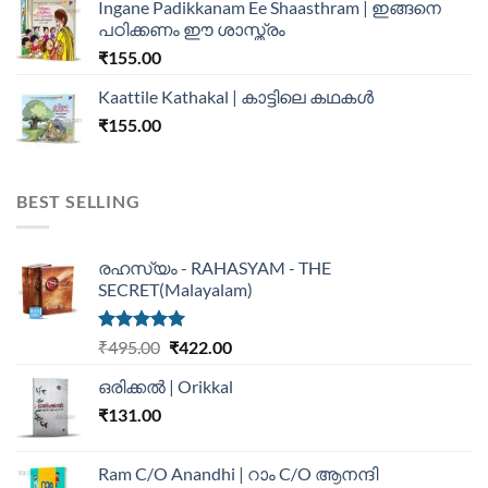
Ingane Padikkanam Ee Shaasthram | ഇങ്ങനെ
പഠിക്കണം ഈ ശാസ്ത്രം
₹
155.00
Kaattile Kathakal | കാട്ടിലെ കഥകള്‍
₹
155.00
BEST SELLING
രഹസ്യം - RAHASYAM - THE
SECRET(Malayalam)
Rated
5.00
₹
495.00
₹
422.00
out of 5
ഒരിക്കൽ | Orikkal
₹
131.00
Ram C/O Anandhi | റാം C/O ആനന്ദി