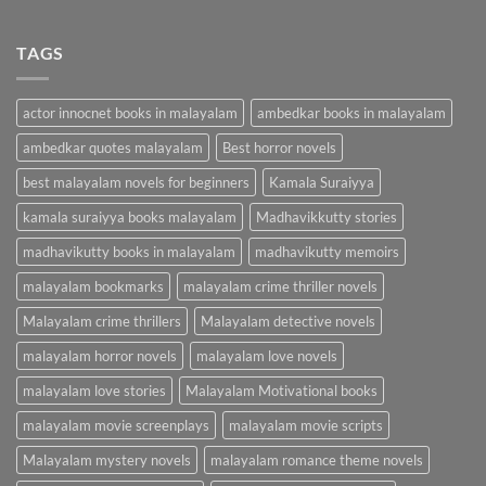
TAGS
actor innocnet books in malayalam
ambedkar books in malayalam
ambedkar quotes malayalam
Best horror novels
best malayalam novels for beginners
Kamala Suraiyya
kamala suraiyya books malayalam
Madhavikkutty stories
madhavikutty books in malayalam
madhavikutty memoirs
malayalam bookmarks
malayalam crime thriller novels
Malayalam crime thrillers
Malayalam detective novels
malayalam horror novels
malayalam love novels
malayalam love stories
Malayalam Motivational books
malayalam movie screenplays
malayalam movie scripts
Malayalam mystery novels
malayalam romance theme novels