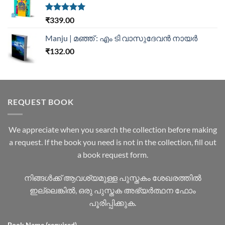
Rated
5.00
₹
339.00
out of 5
Manju | മഞ്ഞ് : എം ടി വാസുദേവന്‍ നായര്‍
₹
132.00
REQUEST BOOK
We appreciate when you search the collection before making
a request. If the book you need is not in the collection, fill out
a book request form.
നിങ്ങൾക്ക് ആവശ്യമുള്ള പുസ്തകം ശേഖരത്തിൽ
ഇല്ലെങ്കിൽ, ഒരു പുസ്തക അഭ്യർത്ഥന ഫോം
പൂരിപ്പിക്കുക.
Book Name (required)