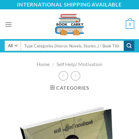
Skip
INTERNATIONAL SHIPPING AVAILABLE
to
content
0
Search
for:
Home
/
Self Help/ Motivation
CATEGORIES