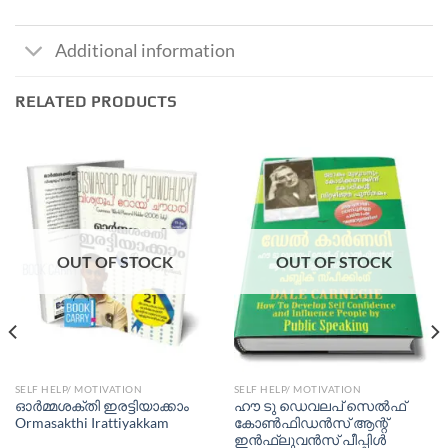
Additional information
RELATED PRODUCTS
OUT OF STOCK
OUT OF STOCK
SELF HELP/ MOTIVATION
SELF HELP/ MOTIVATION
ഓര്‍മ്മശക്തി ഇരട്ടിയാക്കാം
ഹൗ ടു ഡെവലപ് സെല്‍ഫ്
Ormasakthi Irattiyakkam
കോണ്‍ഫിഡന്‍സ് ആന്റ്
ഇന്‍ഫ്ലുവന്‍സ് പീപ്പിള്‍