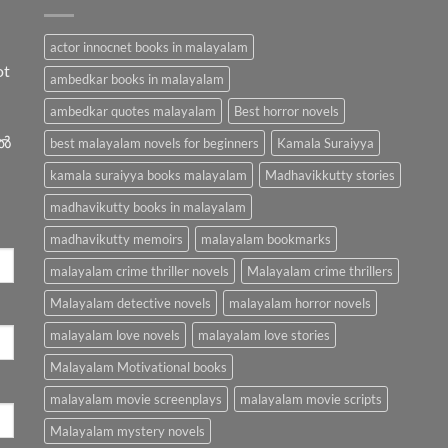
actor innocnet books in malayalam
ot
ambedkar books in malayalam
ambedkar quotes malayalam
Best horror novels
ിൽ
best malayalam novels for beginners
Kamala Suraiyya
kamala suraiyya books malayalam
Madhavikkutty stories
madhavikutty books in malayalam
madhavikutty memoirs
malayalam bookmarks
malayalam crime thriller novels
Malayalam crime thrillers
Malayalam detective novels
malayalam horror novels
malayalam love novels
malayalam love stories
Malayalam Motivational books
malayalam movie screenplays
malayalam movie scripts
Malayalam mystery novels