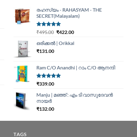
രഹസ്യം - RAHASYAM - THE
SECRET(Malayalam)
Rated
5.00
₹
495.00
₹
422.00
out of 5
ഒരിക്കൽ | Orikkal
₹
131.00
Ram C/O Anandhi | റാം C/O ആനന്ദി
Rated
5.00
₹
339.00
out of 5
Manju | മഞ്ഞ് : എം ടി വാസുദേവന്‍
നായര്‍
₹
132.00
TAGS