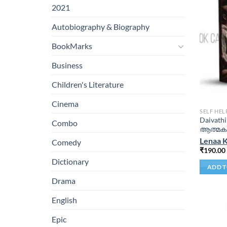
2021
Autobiography & Biography
BookMarks
Business
Children's Literature
Cinema
SELF HEL
Daivath
Combo
ആത്മ
Lenaa 
Comedy
₹
190.00
Dictionary
ADD T
Drama
English
Epic