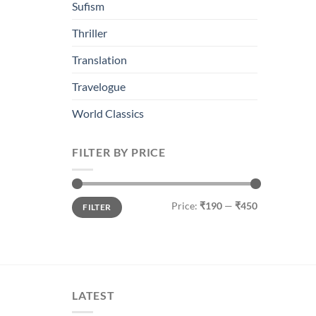
Sufism
Thriller
Translation
Travelogue
World Classics
FILTER BY PRICE
Min
Max
Price:
₹190
—
₹450
FILTER
price
price
LATEST