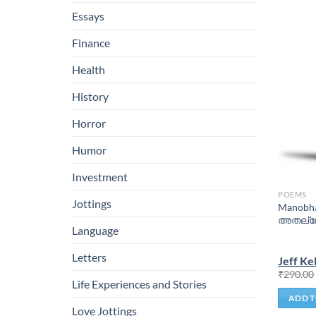
Essays
Finance
Health
History
Horror
Humor
Investment
POEMS
Jottings
Manobha
അതല്ല
Language
Letters
Jeff Ke
₹
290.00
Life Experiences and Stories
ADD T
Love Jottings