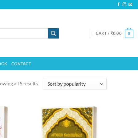
CART /
₹
0.00
0
OOK
CONTACT
owing all 5 results