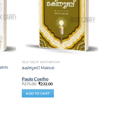
SELF HELP/ MOTIVATION
abits
മക്തൂബ് | Maktub
Paulo Coelho
₹
275.00
₹
232.00
ADD TO CART