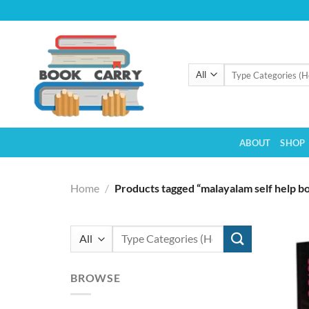
Skip
to
content
Search
for:
ABOUT
SHOP
Home
/
Products tagged “malayalam self help b
Search
for:
BROWSE