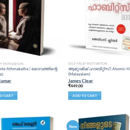
SELF HELP/ MOTIVATION
P/ MOTIVATION
ആറ്റോമിക് ഹാബിറ്റ്‌സ് | Atomic H
inte Athmakatha | ദൈവത്തിന്റെ
(Malayalam)
കഥ
James Clear
Kumar
₹
449.00
ADD TO CART
O CART
New