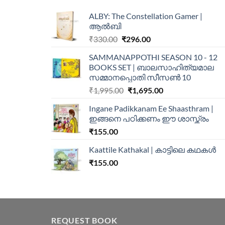
ALBY: The Constellation Gamer |
ആൽബി
₹
330.00
₹
296.00
SAMMANAPPOTHI SEASON 10 - 12
BOOKS SET | ബാലസാഹിത്യമാല
സമ്മാനപ്പൊതി സീസൺ 10
₹
1,995.00
₹
1,695.00
Ingane Padikkanam Ee Shaasthram |
ഇങ്ങനെ പഠിക്കണം ഈ ശാസ്ത്രം
₹
155.00
Kaattile Kathakal | കാട്ടിലെ കഥകള്‍
₹
155.00
REQUEST BOOK