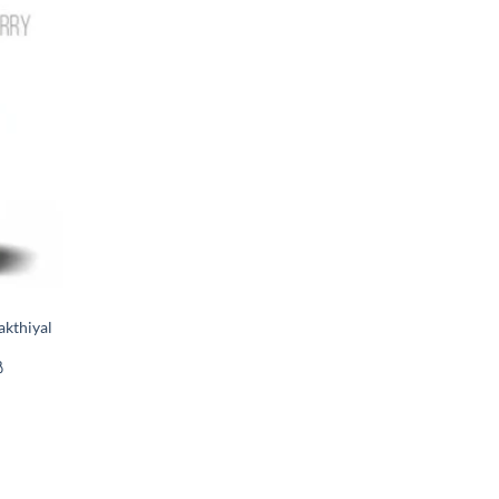
kthiyal
ൽ