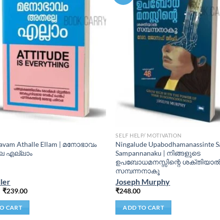
SELF HELP/ MOTIVATION
vam Athalle Ellam | മനോഭാവം
Ningalude Upabodhamanassinte Sa
േ എല്ലാം
Sampannanaku | നിങ്ങളുടെ
ഉപബോധമനസ്സിന്റെ ശക്തിയാ
സമ്പന്നനാകൂ
ller
Joseph Murphy
₹
239.00
₹
248.00
O CART
ADD TO CART