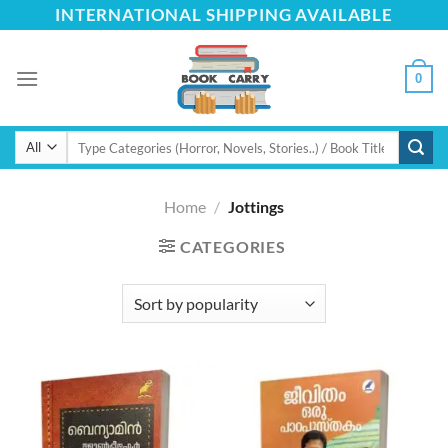
Skip
INTERNATIONAL SHIPPING AVAILABLE
to
content
0
Search
for:
Home
/
Jottings
CATEGORIES