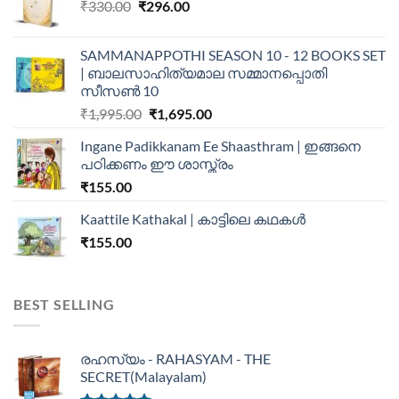
₹
330.00
₹
296.00
SAMMANAPPOTHI SEASON 10 - 12 BOOKS SET
| ബാലസാഹിത്യമാല സമ്മാനപ്പൊതി
സീസൺ 10
₹
1,995.00
₹
1,695.00
Ingane Padikkanam Ee Shaasthram | ഇങ്ങനെ
പഠിക്കണം ഈ ശാസ്ത്രം
₹
155.00
Kaattile Kathakal | കാട്ടിലെ കഥകള്‍
₹
155.00
BEST SELLING
രഹസ്യം - RAHASYAM - THE
SECRET(Malayalam)