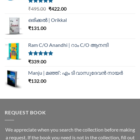
Rated
5.00
₹
495.00
₹
422.00
out of 5
ഒരിക്കൽ | Orikkal
₹
131.00
Ram C/O Anandhi | റാം C/O ആനന്ദി
Rated
5.00
₹
339.00
out of 5
Manju | മഞ്ഞ് : എം ടി വാസുദേവന്‍ നായര്‍
₹
132.00
REQUEST BOOK
We appreciate when you search the collection before making
a request. If the book you need is not in the collection, fill out