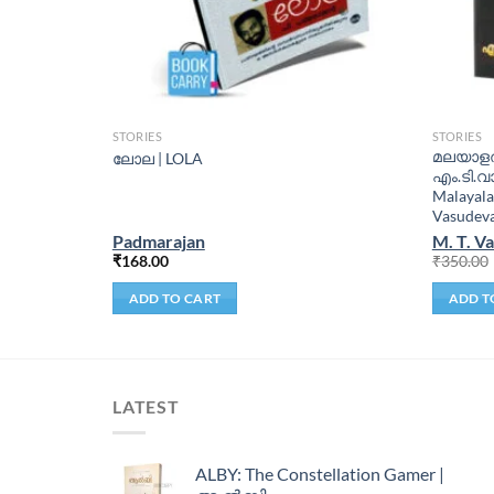
STORIES
STORIES
മലയാളത്
ലോല | LOLA
എം.ടി.
Malayala
Vasudeva
Padmarajan
M. T. V
₹
168.00
₹
350.00
ADD TO CART
ADD T
LATEST
ALBY: The Constellation Gamer |