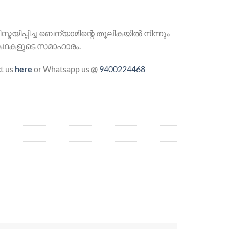
മയിപ്പിച്ച ബെന്യാമിന്റെ തൂലികയില്‍ നിന്നും
ംകഥകളുടെ സമാഹാരം.
ct us
here
or Whatsapp us @
9400224468