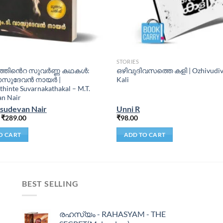
STORIES
തിൻെറ സുവര്‍ണ്ണ കഥകള്‍:
ഒഴിവുദിവസത്തെ കളി | Ozhivudiv
വാസുദേവൻ നായർ |
Kali
thinte Suvarnakathakal – M.T.
n Nair
asudevan Nair
Unni R
₹
289.00
₹
98.00
O CART
ADD TO CART
BEST SELLING
രഹസ്യം - RAHASYAM - THE