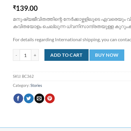
139.00
₹
മനുഷ്യജീവിതത്തിന്റെ നേര്‍ക്കാഴ്കളിലൂടെ ഏവരെയും വിസ്
കവിതയോളം ചെല്ലുന്ന ധ്വനിസാന്ദ്രതയുള്ള കുറു
For details regarding International shipping, you can conta
മനുഷ്യന്‍ എന്ന സഹജീവി Manushyan Enna Sahajeevi quantity
ADD TO CART
BUY NOW
SKU:
BC362
Category:
Stories