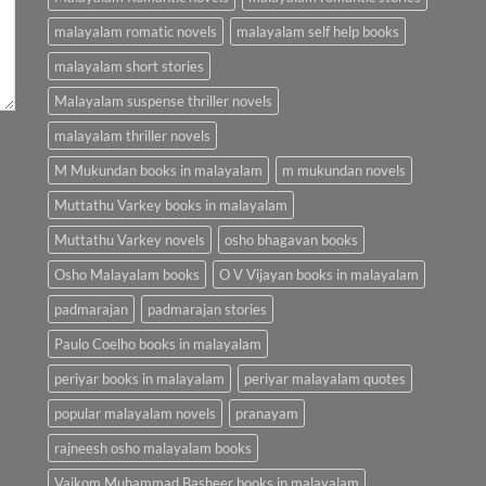
malayalam romatic novels
malayalam self help books
malayalam short stories
Malayalam suspense thriller novels
malayalam thriller novels
M Mukundan books in malayalam
m mukundan novels
Muttathu Varkey books in malayalam
Muttathu Varkey novels
osho bhagavan books
Osho Malayalam books
O V Vijayan books in malayalam
padmarajan
padmarajan stories
Paulo Coelho books in malayalam
periyar books in malayalam
periyar malayalam quotes
popular malayalam novels
pranayam
rajneesh osho malayalam books
Vaikom Muhammad Basheer books in malayalam