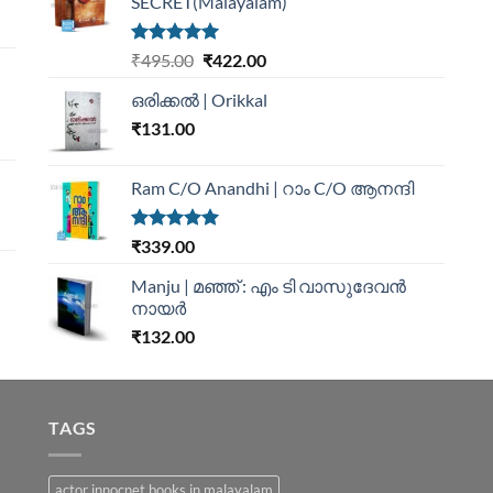
SECRET(Malayalam)
Rated
5.00
₹
495.00
₹
422.00
out of 5
ഒരിക്കൽ | Orikkal
₹
131.00
Ram C/O Anandhi | റാം C/O ആനന്ദി
Rated
5.00
₹
339.00
out of 5
Manju | മഞ്ഞ് : എം ടി വാസുദേവന്‍
നായര്‍
₹
132.00
TAGS
actor innocnet books in malayalam