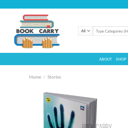
Skip
to
content
Search
for:
ABOUT
SHOP
Home
/
Stories