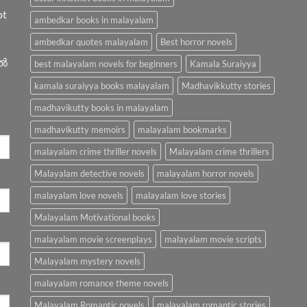
ot
ambedkar books in malayalam
ambedkar quotes malayalam
Best horror novels
ിൽ
best malayalam novels for beginners
Kamala Suraiyya
kamala suraiyya books malayalam
Madhavikkutty stories
madhavikutty books in malayalam
madhavikutty memoirs
malayalam bookmarks
malayalam crime thriller novels
Malayalam crime thrillers
Malayalam detective novels
malayalam horror novels
malayalam love novels
malayalam love stories
Malayalam Motivational books
malayalam movie screenplays
malayalam movie scripts
Malayalam mystery novels
malayalam romance theme novels
Malayalam Romantic novels
malayalam romantic stories