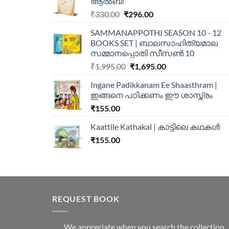
ആൽബി
₹
330.00
₹
296.00
SAMMANAPPOTHI SEASON 10 - 12
BOOKS SET | ബാലസാഹിത്യമാല
സമ്മാനപ്പൊതി സീസൺ 10
₹
1,995.00
₹
1,695.00
Ingane Padikkanam Ee Shaasthram |
ഇങ്ങനെ പഠിക്കണം ഈ ശാസ്ത്രം
₹
155.00
Kaattile Kathakal | കാട്ടിലെ കഥകള്‍
₹
155.00
REQUEST BOOK
We appreciate when you search the collection