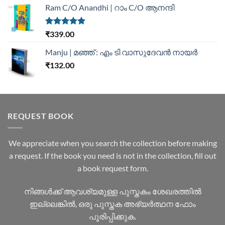
Ram C/O Anandhi | റാം C/O ആനന്ദി
Rated
5.00
₹
339.00
out of 5
Manju | മഞ്ഞ് : എം ടി വാസുദേവന്‍ നായര്‍
₹
132.00
REQUEST BOOK
We appreciate when you search the collection before making
a request. If the book you need is not in the collection, fill out
a book request form.
നിങ്ങൾക്ക് ആവശ്യമുള്ള പുസ്തകം ശേഖരത്തിൽ
ഇല്ലെങ്കിൽ, ഒരു പുസ്തക അഭ്യർത്ഥന ഫോം
പൂരിപ്പിക്കുക.