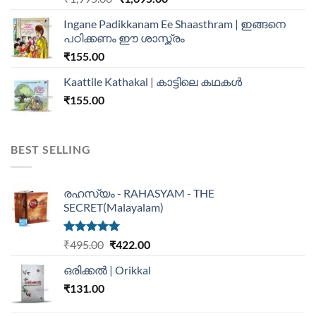
Ingane Padikkanam Ee Shaasthram | ഇങ്ങനെ
പഠിക്കണം ഈ ശാസ്ത്രം
₹
155.00
Kaattile Kathakal | കാട്ടിലെ കഥകള്‍
₹
155.00
BEST SELLING
രഹസ്യം - RAHASYAM - THE
SECRET(Malayalam)
Rated
5.00
₹
495.00
₹
422.00
out of 5
ഒരിക്കൽ | Orikkal
₹
131.00