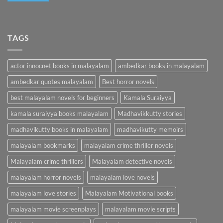
TAGS
actor innocnet books in malayalam
ambedkar books in malayalam
ambedkar quotes malayalam
Best horror novels
best malayalam novels for beginners
Kamala Suraiyya
kamala suraiyya books malayalam
Madhavikkutty stories
madhavikutty books in malayalam
madhavikutty memoirs
malayalam bookmarks
malayalam crime thriller novels
Malayalam crime thrillers
Malayalam detective novels
malayalam horror novels
malayalam love novels
malayalam love stories
Malayalam Motivational books
malayalam movie screenplays
malayalam movie scripts