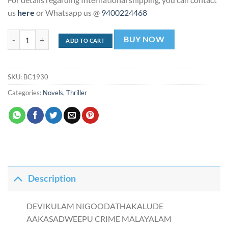
us
here
or Whatsapp us @
9400224468
DEVIKULAM: NIGOODATHAKALUDE AAKASADWEEPU | ദേവികുളം
BUY NOW
ADD TO CART
SKU:
BC1930
Categories:
Novels
,
Thriller
Description
DEVIKULAM NIGOODATHAKALUDE
AAKASADWEEPU CRIME MALAYALAM