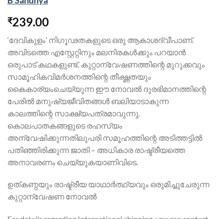
B Sandhya
239.00
₹
‘ദേവികുളം’ നിഗൂഢതകളുടെ ഒരു ആകാശദ്വീപാണ്.
അവിടത്തെ എസ്റ്റേറ്റിനും മലനിരകള്‍ക്കും പറയാന്‍
ഒരുപാട് കഥകളുണ്ട്. കുറ്റാന്വേഷണത്തിന്റെ മുറുക്കവും
സാമൂഹികവിമര്‍ശനത്തിന്റെ തീക്ഷ്ണതയും
കൈകാര്യംചെയ്യുന്ന ഈ നോവല്‍ ദുരഭിമാനത്തിന്റെ
പേരില്‍ മനുഷ്യജീവിതങ്ങള്‍ ബലിയാടാകുന്ന
കാലത്തിന്റെ സാക്ഷ്യപത്രമാവുന്നു.
കൊലപാതകങ്ങളുടെ രഹസ്യം
അന്വേഷിക്കുന്നതിലുപരി സമൂഹത്തിന്റെ അടിത്തട്ടില്‍
പതിഞ്ഞിരിക്കുന്ന ജാതി – അധികാര രാഷ്ട്രീയത്തെ
അനാവരണം ചെയ്യുകയാണിവിടെ.
ഉത്കണ്ഠയും രാഷ്ട്രീയ യാഥാര്‍ത്ഥ്യവും ഒരുമിച്ചുചേരുന്ന
കുറ്റാന്വേഷണ നോവല്‍
For details regarding International shipping, you can contact