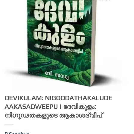
DEVIKULAM: NIGOODATHAKALUDE
AAKASADWEEPU | ദേവികുളം:
നിഗൂഢതകളുടെ ആകാശദ്വീപ്