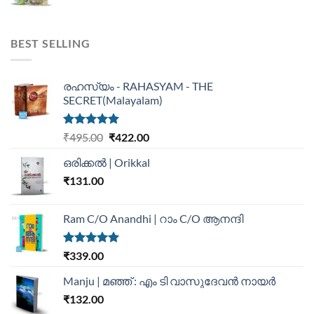
BEST SELLING
രഹസ്യം - RAHASYAM - THE
SECRET(Malayalam)
Rated
5.00
₹
495.00
₹
422.00
out of 5
ഒരിക്കൽ | Orikkal
₹
131.00
Ram C/O Anandhi | റാം C/O ആനന്ദി
Rated
5.00
₹
339.00
out of 5
Manju | മഞ്ഞ് : എം ടി വാസുദേവന്‍ നായര്‍
₹
132.00