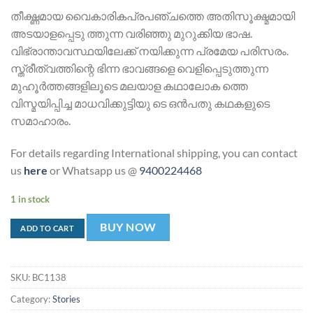
തീക്ഷ്ണമായ വൈകാരികപ്രപഞ്ചത്തെ അതിസൂക്ഷ്മമായി
അടയാളപ്പെടു ത്തുന്ന വരിഞ്ഞു മുറുക്കിയ ഭാഷ.
വിഭ്രാന്താവസ്ഥയിലേക്ക് നയിക്കുന്ന പ്രമേയ പരിസരം.
സ്ത്രീത്വത്തിന്റെ ഭിന്ന ഭാവങ്ങളെ വെളിപ്പെടുത്തുന്ന
മുഹൂര്‍ത്തങ്ങളിലൂടെ മലയാള കഥാലോക ത്തെ
വിസ്മയിപ്പിച്ച മാധവിക്കുട്ടിയു ടെ ഒന്‍പതു കഥകളുടെ
സമാഹാരം.
For details regarding International shipping, you can contact
us
here
or Whatsapp us @
9400224468
1 in stock
BUY NOW
ADD TO CART
SKU:
BC1138
Category:
Stories