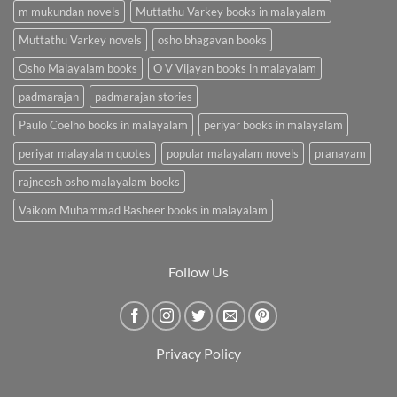
m mukundan novels
Muttathu Varkey books in malayalam
Muttathu Varkey novels
osho bhagavan books
Osho Malayalam books
O V Vijayan books in malayalam
padmarajan
padmarajan stories
Paulo Coelho books in malayalam
periyar books in malayalam
periyar malayalam quotes
popular malayalam novels
pranayam
rajneesh osho malayalam books
Vaikom Muhammad Basheer books in malayalam
Follow Us
Privacy Policy