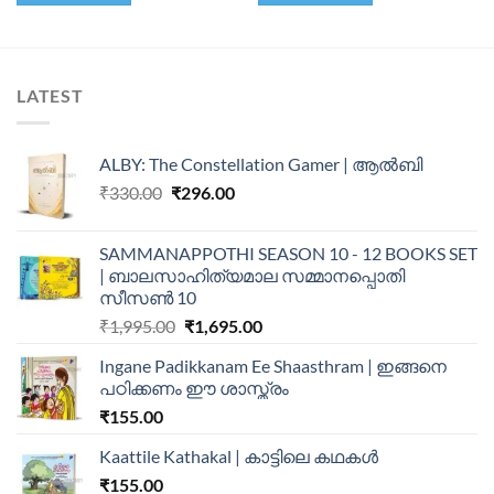
LATEST
ALBY: The Constellation Gamer | ആൽബി
₹
330.00
₹
296.00
SAMMANAPPOTHI SEASON 10 - 12 BOOKS SET
| ബാലസാഹിത്യമാല സമ്മാനപ്പൊതി
സീസൺ 10
₹
1,995.00
₹
1,695.00
Ingane Padikkanam Ee Shaasthram | ഇങ്ങനെ
പഠിക്കണം ഈ ശാസ്ത്രം
₹
155.00
Kaattile Kathakal | കാട്ടിലെ കഥകള്‍
₹
155.00