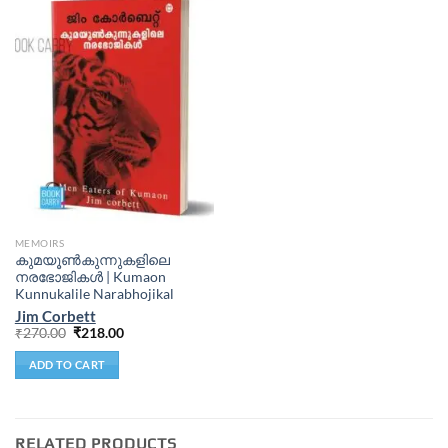
MEMOIRS
കുമയൂൺകുന്നുകളിലെ
നരഭോജികൾ | Kumaon
Kunnukalile Narabhojikal
Jim Corbett
₹
270.00
₹
218.00
ADD TO CART
RELATED PRODUCTS