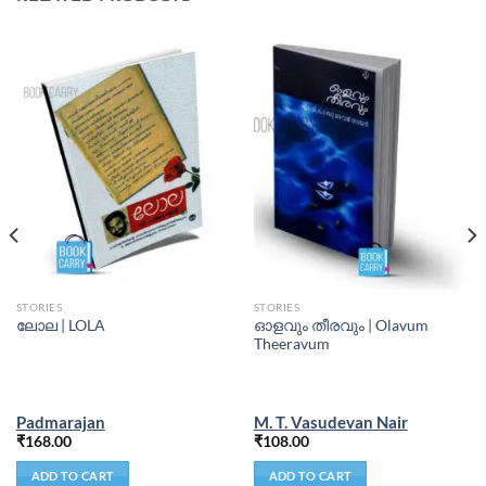
STORIES
STORIES
ഓളവും തീരവും | Olavum
ലോല | LOLA
Theeravum
Padmarajan
M. T. Vasudevan Nair
₹
168.00
₹
108.00
ADD TO CART
ADD TO CART