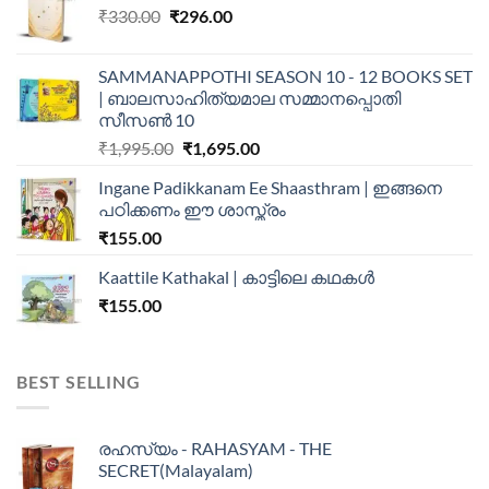
₹
330.00
₹
296.00
SAMMANAPPOTHI SEASON 10 - 12 BOOKS SET
| ബാലസാഹിത്യമാല സമ്മാനപ്പൊതി
സീസൺ 10
₹
1,995.00
₹
1,695.00
Ingane Padikkanam Ee Shaasthram | ഇങ്ങനെ
പഠിക്കണം ഈ ശാസ്ത്രം
₹
155.00
Kaattile Kathakal | കാട്ടിലെ കഥകള്‍
₹
155.00
BEST SELLING
രഹസ്യം - RAHASYAM - THE
SECRET(Malayalam)