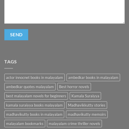
TAGS
actor innocnet books in malayalam
ambedkar books in malayalam
ambedkar quotes malayalam
Best horror novels
best malayalam novels for beginners
Kamala Suraiyya
kamala suraiyya books malayalam
Madhavikkutty stories
madhavikutty books in malayalam
madhavikutty memoirs
malayalam bookmarks
malayalam crime thriller novels