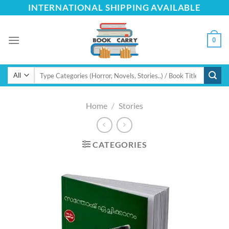
Skip
INTERNATIONAL SHIPPING AVAILABLE
to
content
0
Search
for:
Home
/
Stories
CATEGORIES