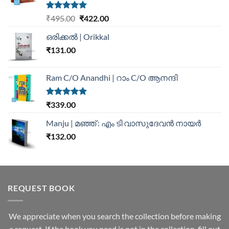
Rated
5.00
₹
495.00
₹
422.00
out of 5
ഒരിക്കൽ | Orikkal
₹
131.00
Ram C/O Anandhi | റാം C/O ആനന്ദി
Rated
5.00
₹
339.00
out of 5
Manju | മഞ്ഞ് : എം ടി വാസുദേവന്‍ നായര്‍
₹
132.00
REQUEST BOOK
We appreciate when you search the collection before making
a request. If the book you need is not in the collection, fill out