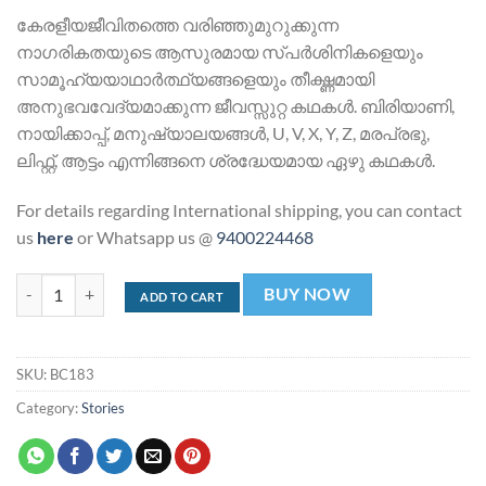
കേരളീയജീവിതത്തെ വരിഞ്ഞുമുറുക്കുന്ന
നാഗരികതയുടെ ആസുരമായ സ്പര്‍ശിനികളെയും
സാമൂഹ്യയാഥാര്‍ത്ഥ്യങ്ങളെയും തീക്ഷ്ണമായി
അനുഭവവേദ്യമാക്കുന്ന ജീവസ്സുറ്റ കഥകള്‍. ബിരിയാണി,
നായിക്കാപ്പ്, മനുഷ്യാലയങ്ങള്‍, U, V, X, Y, Z, മരപ്രഭു,
ലിഫ്റ്റ്, ആട്ടം എന്നിങ്ങനെ ശ്രദ്ധേയമായ ഏഴു കഥകള്‍.
For details regarding International shipping, you can contact
us
here
or Whatsapp us @
9400224468
ബിരിയാണി | Biriyani quantity
BUY NOW
ADD TO CART
SKU:
BC183
Category:
Stories