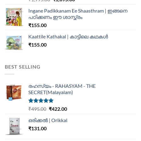
Ingane Padikkanam Ee Shaasthram | ഇങ്ങനെ
പഠിക്കണം ഈ ശാസ്ത്രം
₹
155.00
Kaattile Kathakal | കാട്ടിലെ കഥകള്‍
₹
155.00
BEST SELLING
രഹസ്യം - RAHASYAM - THE
SECRET(Malayalam)
Rated
5.00
₹
495.00
₹
422.00
out of 5
ഒരിക്കൽ | Orikkal
₹
131.00