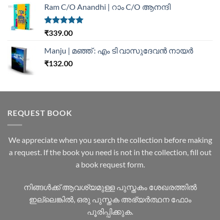
Ram C/O Anandhi | റാം C/O ആനന്ദി
Rated
5.00
₹
339.00
out of 5
Manju | മഞ്ഞ് : എം ടി വാസുദേവന്‍ നായര്‍
₹
132.00
REQUEST BOOK
We appreciate when you search the collection before making
a request. If the book you need is not in the collection, fill out
a book request form.
നിങ്ങൾക്ക് ആവശ്യമുള്ള പുസ്തകം ശേഖരത്തിൽ
ഇല്ലെങ്കിൽ, ഒരു പുസ്തക അഭ്യർത്ഥന ഫോം
പൂരിപ്പിക്കുക.