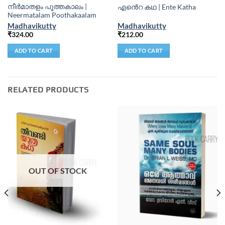
നീര്‍മാതളം പൂത്തകാലം |
എൻെറ കഥ | Ente Katha
Neermatalam Poothakaalam
Madhavikutty
Madhavikutty
₹
324.00
₹
212.00
ADD TO CART
ADD TO CART
RELATED PRODUCTS
OUT OF STOCK