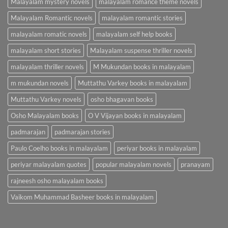
Malayalam mystery novels
malayalam romance theme novels
Malayalam Romantic novels
malayalam romantic stories
malayalam romatic novels
malayalam self help books
malayalam short stories
Malayalam suspense thriller novels
malayalam thriller novels
M Mukundan books in malayalam
m mukundan novels
Muttathu Varkey books in malayalam
Muttathu Varkey novels
osho bhagavan books
Osho Malayalam books
O V Vijayan books in malayalam
padmarajan
padmarajan stories
Paulo Coelho books in malayalam
periyar books in malayalam
periyar malayalam quotes
popular malayalam novels
pranayam
rajneesh osho malayalam books
Vaikom Muhammad Basheer books in malayalam