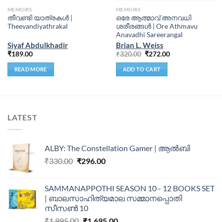
MEMOIRS
MEMOIRS
തീവണ്ടി യാത്രകൾ |
ഒരേ ആത്മാവ് അനവധി
Theevandiyathrakal
ശരീരങ്ങള്‍ | Ore Athmavu
Anavadhi Sareerangal
Siyaf Abdulkhadir
Brian L. Weiss
₹
189.00
₹
320.00
₹
272.00
READ MORE
ADD TO CART
LATEST
ALBY: The Constellation Gamer | ആൽബി
₹
330.00
₹
296.00
SAMMANAPPOTHI SEASON 10 - 12 BOOKS SET
| ബാലസാഹിത്യമാല സമ്മാനപ്പൊതി
സീസൺ 10
₹
1,995.00
₹
1,695.00