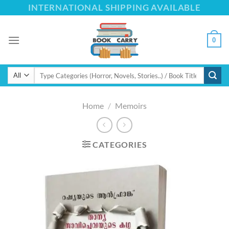
Skip
INTERNATIONAL SHIPPING AVAILABLE
to
content
0
Search
for:
Home
/
Memoirs
CATEGORIES