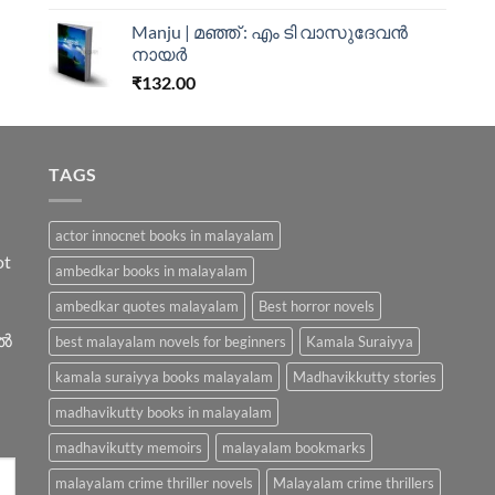
out of 5
Manju | മഞ്ഞ് : എം ടി വാസുദേവന്‍
നായര്‍
₹
132.00
TAGS
actor innocnet books in malayalam
ot
ambedkar books in malayalam
ambedkar quotes malayalam
Best horror novels
ിൽ
best malayalam novels for beginners
Kamala Suraiyya
kamala suraiyya books malayalam
Madhavikkutty stories
madhavikutty books in malayalam
madhavikutty memoirs
malayalam bookmarks
malayalam crime thriller novels
Malayalam crime thrillers