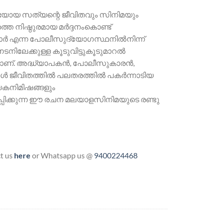
യായ സത്യന്റെ ജീവിതവും സിനിമയും
െ നിഷ്ഠുരമായ മര്‍ദ്ദനംകൊണ്ട്
ാടാര്‍ എന്ന പോലീസുദ്യോഗസ്ഥനില്‍നിന്ന്
ലേക്കുള്ള കൂടുവിട്ടുകൂടുമാറല്‍
ണ്. അദ്ധ്യാപകന്‍, പോലീസുകാരന്‍,
‍ ജീവിതത്തില്‍ പലതരത്തില്‍ പകര്‍ന്നാടിയ
യകനിമിഷങ്ങളും
പിക്കുന്ന ഈ രചന മലയാളസിനിമയുടെ രണ്ടു
ct us
here
or Whatsapp us @
9400224468