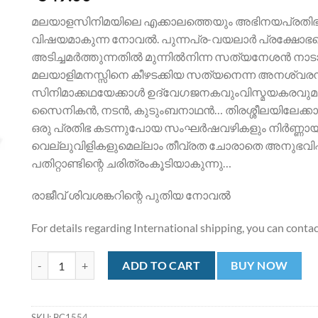
മലയാളസിനിമയിലെ എക്കാലത്തെയും അഭിനയപ്രതിഭ
വിഷയമാകുന്ന നോവല്‍. പുന്നപ്ര-വയലാര്‍ പ്രക്ഷോഭത്ത
അടിച്ചമര്‍ത്തുന്നതില്‍ മുന്നില്‍നിന്ന സത്യനേശന്‍ ന
മലയാളിമനസ്സിനെ കീഴടക്കിയ സത്യനെന്ന അനശ്വരനടനി
സിനിമാക്കഥയേക്കാള്‍ ഉദ്വേഗജനകവുംവിസ്മയകരവുമാ
സൈനികന്‍, നടന്‍, കുടുംബനാഥന്‍… തിരശ്ശീലയിലേക്കാള്
ഒരു പ്രതിഭ കടന്നുപോയ സംഘര്‍ഷവഴികളും നിര്‍ണ്ണാ
വെല്ലുവിളികളുമെല്ലാം തീവ്രത ചോരാതെ അനുഭവിപ്
പതിറ്റാണ്ടിന്റെ ചരിത്രംകൂടിയാകുന്നു…
രാജീവ് ശിവശങ്കറിന്റെ പുതിയ നോവല്‍
For details regarding International shipping, you can conta
Sathyam | സത്യം quantity
ADD TO CART
BUY NOW
SKU:
BC1554