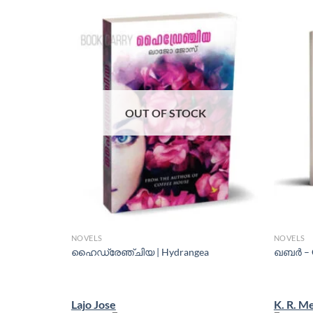
OUT OF STOCK
NOVELS
NOVELS
thram
ഹൈഡ്രേഞ്ചിയ | Hydrangea
ഖബർ – 
Lajo Jose
K. R. M