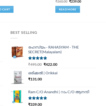
₹
260.00
₹
239.00
O CART
READ MORE
BEST SELLING
രഹസ്യം - RAHASYAM - THE
SECRET(Malayalam)
Rated
5.00
₹
495.00
₹
422.00
out of 5
ഒരിക്കൽ | Orikkal
₹
131.00
Ram C/O Anandhi | റാം C/O ആനന്ദി
Rated
5.00
₹
339.00