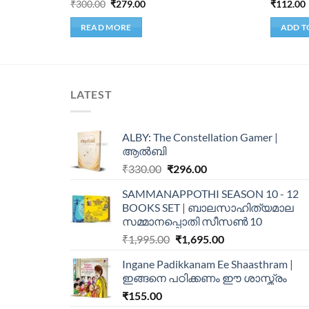
₹
300.00
₹
279.00
₹
112.00
READ MORE
ADD T
LATEST
ALBY: The Constellation Gamer |
ആൽബി
₹
330.00
₹
296.00
SAMMANAPPOTHI SEASON 10 - 12
BOOKS SET | ബാലസാഹിത്യമാല
സമ്മാനപ്പൊതി സീസൺ 10
₹
1,995.00
₹
1,695.00
Ingane Padikkanam Ee Shaasthram |
ഇങ്ങനെ പഠിക്കണം ഈ ശാസ്ത്രം
₹
155.00