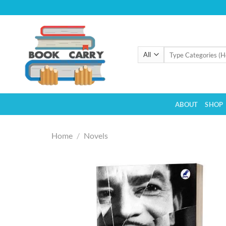
Skip
to
content
Search
for:
ABOUT
SHOP
Home
/
Novels