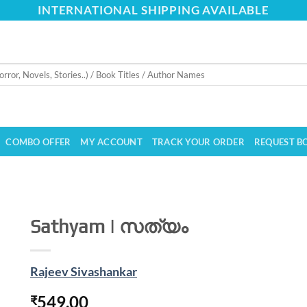
INTERNATIONAL SHIPPING AVAILABLE
COMBO OFFER
MY ACCOUNT
TRACK YOUR ORDER
REQUEST B
Sathyam | സത്യം
Rajeev Sivashankar
549.00
₹