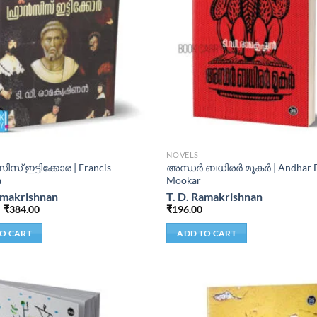
NOVELS
ിസ് ഇട്ടിക്കോര | Francis
അന്ധര്‍ ബധിരര്‍ മൂകര്‍ | Andhar 
a
Mookar
amakrishnan
T. D. Ramakrishnan
₹
384.00
₹
196.00
O CART
ADD TO CART