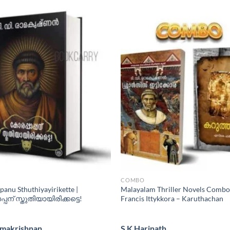
COMBO
anu Sthuthiyayirikette |
Malayalam Thriller Novels Combo
്പന് സ്തുതിയായിരിക്കട്ടെ!
Francis Ittykkora – Karuthachan
amakrishnan
S K Harinath