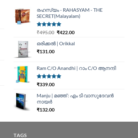
രഹസ്യം - RAHASYAM - THE
SECRET(Malayalam)
Rated
5.00
₹
495.00
₹
422.00
out of 5
ഒരിക്കൽ | Orikkal
₹
131.00
Ram C/O Anandhi | റാം C/O ആനന്ദി
Rated
5.00
₹
339.00
out of 5
Manju | മഞ്ഞ് : എം ടി വാസുദേവന്‍
നായര്‍
₹
132.00
TAGS