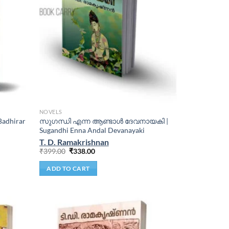
NOVELS
Badhirar
സുഗന്ധി എന്ന ആണ്ടാള്‍ ദേവനായകി |
Sugandhi Enna Andal Devanayaki
T. D. Ramakrishnan
₹
399.00
₹
338.00
ADD TO CART