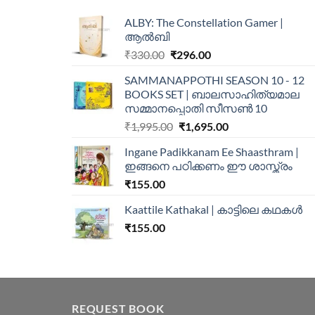
ALBY: The Constellation Gamer |
ആൽബി
₹
330.00
₹
296.00
SAMMANAPPOTHI SEASON 10 - 12
BOOKS SET | ബാലസാഹിത്യമാല
സമ്മാനപ്പൊതി സീസൺ 10
₹
1,995.00
₹
1,695.00
Ingane Padikkanam Ee Shaasthram |
ഇങ്ങനെ പഠിക്കണം ഈ ശാസ്ത്രം
₹
155.00
Kaattile Kathakal | കാട്ടിലെ കഥകള്‍
₹
155.00
REQUEST BOOK