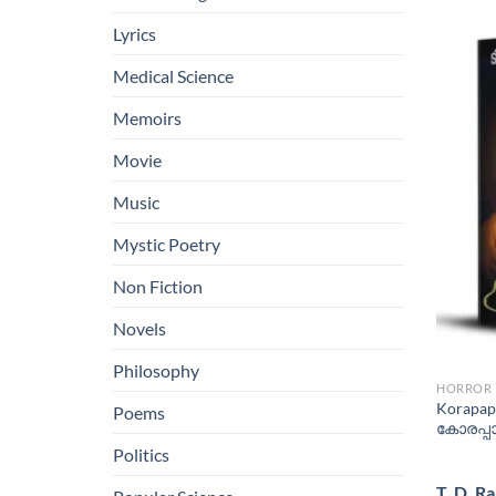
Lyrics
Medical Science
Memoirs
Movie
Music
Mystic Poetry
Non Fiction
Novels
Philosophy
HORROR
Korapapp
Poems
കോരപ്പാപ
Politics
T. D. R