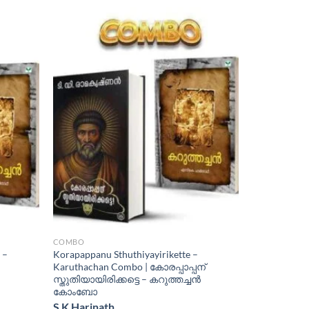
COMBO
 –
Korapappanu Sthuthiyayirikette –
Karuthachan Combo | കോരപ്പാപ്പന്
സ്തുതിയായിരിക്കട്ടെ – കറുത്തച്ചന്‍
കോംബോ
S K Harinath