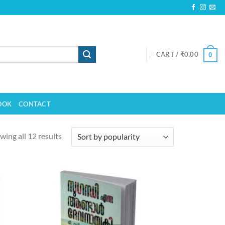
CART /
₹
0.00
0
OOK
CONTACT
wing all 12 results