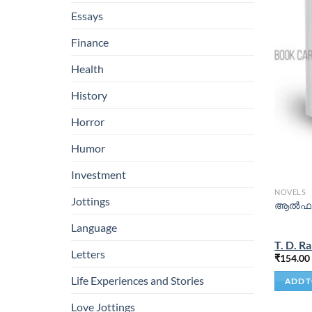
Essays
Finance
Health
History
Horror
Humor
Investment
NOVELS
Jottings
ആല്‍ഫ 
Language
T. D. R
Letters
₹
154.00
Life Experiences and Stories
ADD T
Love Jottings