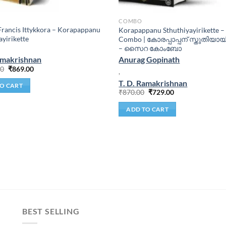
COMBO
rancis Ittykkora – Korapappanu
Korapappanu Sthuthiyayirikette – 
ayirikette
Combo | കോരപ്പാപ്പന് സ്തുതിയായിര
– സൈറ കോംബോ
amakrishnan
Anurag Gopinath
00
₹
869.00
,
T. D. Ramakrishnan
O CART
₹
870.00
₹
729.00
ADD TO CART
BEST SELLING