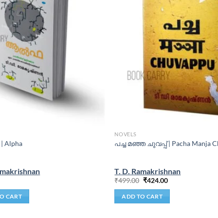
NOVELS
| Alpha
പച്ച മഞ്ഞ ചുവപ്പ് | Pacha Manja 
amakrishnan
T. D. Ramakrishnan
₹
499.00
₹
424.00
O CART
ADD TO CART