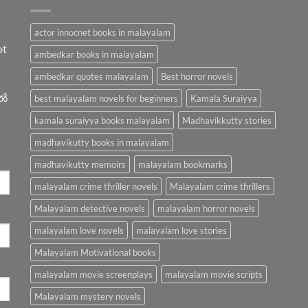
actor innocnet books in malayalam
ot
ambedkar books in malayalam
ambedkar quotes malayalam
Best horror novels
ിൽ
best malayalam novels for beginners
Kamala Suraiyya
kamala suraiyya books malayalam
Madhavikkutty stories
madhavikutty books in malayalam
madhavikutty memoirs
malayalam bookmarks
malayalam crime thriller novels
Malayalam crime thrillers
Malayalam detective novels
malayalam horror novels
malayalam love novels
malayalam love stories
Malayalam Motivational books
malayalam movie screenplays
malayalam movie scripts
Malayalam mystery novels