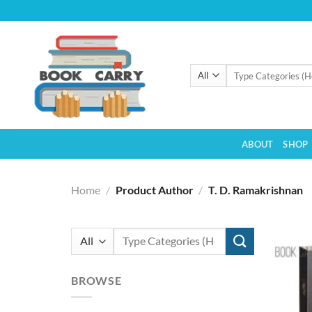
Skip
to
content
Search
for:
ABOUT
SHOP
Home
/
Product Author
/
T. D. Ramakrishnan
Search
for:
BROWSE