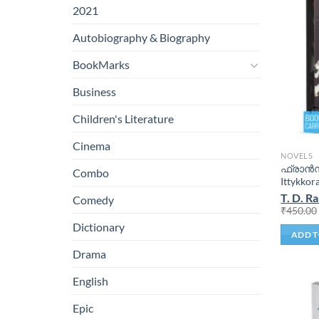
2021
Autobiography & Biography
BookMarks
Business
Children's Literature
Cinema
NOVELS
ഫ്രാന്‍സ
Combo
Ittykkor
T. D. R
Comedy
₹
450.00
Dictionary
ADD T
Drama
English
Epic