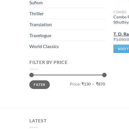
Sufism
COMBO
Thriller
Combo F
Sthuthiy
Translation
T. D. R
Travelogue
₹
1,050.
World Classics
ADD T
FILTER BY PRICE
Min
Max
Price:
₹130
—
₹870
FILTER
price
price
LATEST