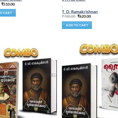
₹
510.00
,
T. D. Ramakrishnan
O CART
₹
760.00
₹
620.00
ADD TO CART