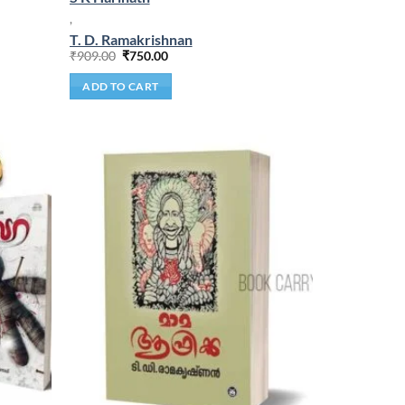
,
T. D. Ramakrishnan
₹
909.00
₹
750.00
ADD TO CART