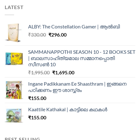
LATEST
ALBY: The Constellation Gamer | ആൽബി
₹
330.00
₹
296.00
SAMMANAPPOTHI SEASON 10 - 12 BOOKS SET
| ബാലസാഹിത്യമാല സമ്മാനപ്പൊതി
സീസൺ 10
₹
1,995.00
₹
1,695.00
Ingane Padikkanam Ee Shaasthram | ഇങ്ങനെ
പഠിക്കണം ഈ ശാസ്ത്രം
₹
155.00
Kaattile Kathakal | കാട്ടിലെ കഥകള്‍
₹
155.00
BEST SELLING