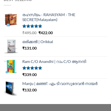
രഹസ്യം - RAHASYAM - THE
SECRET(Malayalam)
Rated
5.00
₹
495.00
₹
422.00
out of 5
ഒരിക്കൽ | Orikkal
₹
131.00
Ram C/O Anandhi | റാം C/O ആനന്ദി
Rated
5.00
₹
339.00
out of 5
Manju | മഞ്ഞ് : എം ടി വാസുദേവന്‍ നായര്‍
₹
132.00