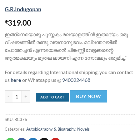
G.R.Indugopan
319.00
₹
ഇങ്ങ്നെയൊരു പുസ്തകം മലയാളത്തി‌ന്‍ ഇതാദ്യം ഒരു
വിഷയത്തില്‍ രണ്ടു വയനാനുഭവം. മല്ലന്തറയില്‍
പോത്തച്ച‌ന്‍ എന്നഭയങ്കര‌ന്‍ ചീങ്കണ്ണി വേട്ടക്കരന്റെ
ആത്മകഥയും മുതല ലായനി എന്ന നോവലും ഒരുമിച്ച്.
For details regarding International shipping, you can contact
us
here
or Whatsapp us @
9400224468
ചീങ്കണ്ണിവേട്ടക്കാരൻ്റെ ആത്മകഥയും മുതലലായിനിയുംCheengannive
BUY NOW
ADD TO CART
SKU:
BC376
Categories:
Autobiography & Biography
,
Novels