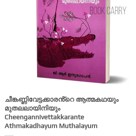
ചീങ്കണ്ണിവേട്ടക്കാരൻ്റെ ആത്മകഥയും
മുതലലായിനിയും
Cheengannivettakkarante
Athmakadhayum Muthalayum