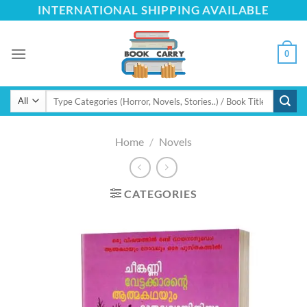
Skip
INTERNATIONAL SHIPPING AVAILABLE
to
content
0
Search
for:
Home
/
Novels
CATEGORIES