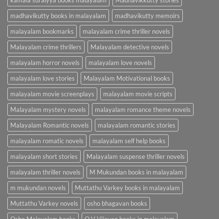
madhavikutty books in malayalam
madhavikutty memoirs
malayalam bookmarks
malayalam crime thriller novels
Malayalam crime thrillers
Malayalam detective novels
malayalam horror novels
malayalam love novels
malayalam love stories
Malayalam Motivational books
malayalam movie screenplays
malayalam movie scripts
Malayalam mystery novels
malayalam romance theme novels
Malayalam Romantic novels
malayalam romantic stories
malayalam romatic novels
malayalam self help books
malayalam short stories
Malayalam suspense thriller novels
malayalam thriller novels
M Mukundan books in malayalam
m mukundan novels
Muttathu Varkey books in malayalam
Muttathu Varkey novels
osho bhagavan books
Osho Malayalam books
O V Vijayan books in malayalam