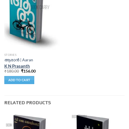
STORIES
ആരാൻ | Aaran
K N Prasanth
₹
180.00
₹
156.00
ADD TO CART
RELATED PRODUCTS