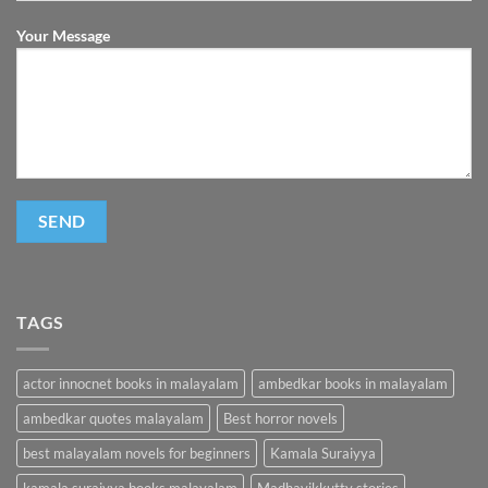
Your Message
TAGS
actor innocnet books in malayalam
ambedkar books in malayalam
ambedkar quotes malayalam
Best horror novels
best malayalam novels for beginners
Kamala Suraiyya
kamala suraiyya books malayalam
Madhavikkutty stories