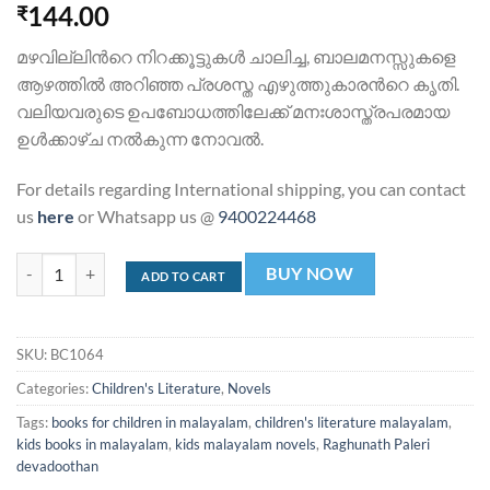
144.00
₹
മഴവില്ലിന്‍റെ നിറക്കൂട്ടുകള്‍ ചാലിച്ച, ബാലമനസ്സുകളെ
ആഴത്തില്‍ അറിഞ്ഞ പ്രശസ്ത എഴുത്തുകാരന്‍റെ കൃതി.
വലിയവരുടെ ഉപബോധത്തിലേക്ക് മനഃശാസ്ത്രപരമായ
ഉള്‍ക്കാഴ്ച നല്‍കുന്ന നോവല്‍.
For details regarding International shipping, you can contact
us
here
or Whatsapp us @
9400224468
അവര്‍ മൂവരും ഒരു മഴവില്ലും | Avar Moovarum Oru Mazhavillum qua
BUY NOW
ADD TO CART
SKU:
BC1064
Categories:
Children's Literature
,
Novels
Tags:
books for children in malayalam
,
children's literature malayalam
,
kids books in malayalam
,
kids malayalam novels
,
Raghunath Paleri
devadoothan