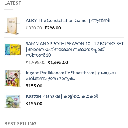
LATEST
ALBY: The Constellation Gamer | ആൽബി
₹
330.00
₹
296.00
SAMMANAPPOTHI SEASON 10 - 12 BOOKS SET
| ബാലസാഹിത്യമാല സമ്മാനപ്പൊതി
സീസൺ 10
₹
1,995.00
₹
1,695.00
Ingane Padikkanam Ee Shaasthram | ഇങ്ങനെ
പഠിക്കണം ഈ ശാസ്ത്രം
₹
155.00
Kaattile Kathakal | കാട്ടിലെ കഥകള്‍
₹
155.00
BEST SELLING