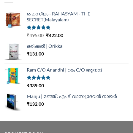
രഹസ്യം - RAHASYAM - THE
SECRET(Malayalam)
Rated
5.00
₹
495.00
₹
422.00
out of 5
ഒരിക്കൽ | Orikkal
₹
131.00
Ram C/O Anandhi | റാം C/O ആനന്ദി
Rated
5.00
₹
339.00
out of 5
Manju | മഞ്ഞ് : എം ടി വാസുദേവന്‍ നായര്‍
₹
132.00