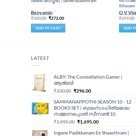
KALUKAL |
ഖസാക്ക
ശരീര ശാസ്ത്രം | Sareerasaasthram
Itihasam
Benyamin
O V Vij
₹
320.00
₹
272.00
₹
299.00
ADD TO CART
ADD T
LATEST
ALBY: The Constellation Gamer |
ആൽബി
₹
330.00
₹
296.00
SAMMANAPPOTHI SEASON 10 - 12
BOOKS SET | ബാലസാഹിത്യമാല
സമ്മാനപ്പൊതി സീസൺ 10
₹
1,995.00
₹
1,695.00
Ingane Padikkanam Ee Shaasthram |