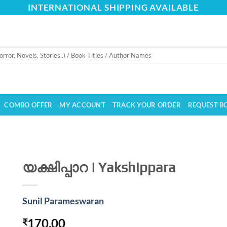
INTERNATIONAL SHIPPING AVAILABLE
COMBO OFFER
MY ACCOUNT
TRACK YOUR ORDER
REQUEST B
യക്ഷിപ്പാറ | Yakshippara
Sunil Parameswaran
170.00
₹