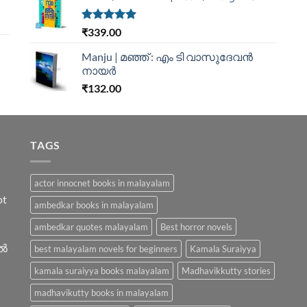
Rated
5.00
₹
339.00
out of 5
Manju | മഞ്ഞ് : എം ടി വാസുദേവന്‍
നായര്‍
₹
132.00
TAGS
actor innocnet books in malayalam
ot
ambedkar books in malayalam
ambedkar quotes malayalam
Best horror novels
ിൽ
best malayalam novels for beginners
Kamala Suraiyya
kamala suraiyya books malayalam
Madhavikkutty stories
madhavikutty books in malayalam