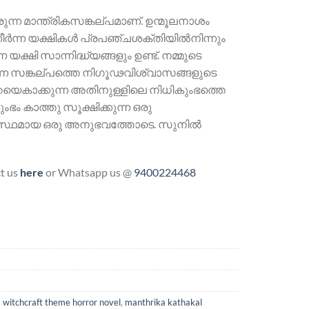
ിരുന്ന മാന്ത്രികസങ്കല്പമാണ്. ഉന്മൂലനാശം
 തീർന്ന യക്ഷികൾ പ്രപഞ്ചശക്തിയിൽനിന്നും
ഷി സാന്നിദ്ധ്യങ്ങളും ഉണ്ട്. നമ്മുടെ
്ന സങ്കല്പത്തെ നിഗൂഢവിശ്വാസങ്ങളുടെ
ാറയെകാക്കുന്ന അതിനുള്ളിലെ നിധികുംഭത്തെ
ം കാത്തു സൂക്ഷിക്കുന്ന ഒരു
യത്യസ്ഥമായ ഒരു അനുഭവത്തോടെ. സുനിൽ
ct us
here
or Whatsapp us @
9400224468
witchcraft theme horror novel
,
manthrika kathakal