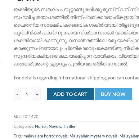
യക്ഷിയുടെ സങ്കല്പം നൂറ്റാണ്ടുകൾക്കു മുമ്പ് നിലനിന്ന
സംഭവിച്ച ജന്മാംശത്തിൽ നിന്ന് പ്രതികാരദാഹികളായ്
ചൈതന്യ സാങ്കല്പികദൈവിക ശക്തിയായി തിളങ്ങുന്ന യക്
പൂർവ്വികർ പകർന്നു പോയ വിശ്വാസങ്ങൾ യക്ഷിയെന
ശക്തിയായി കാണുന്നു. വനാന്തരത്തിലെ ഒരു യക്ഷിപ്പ
കാക്കുന്ന പ്രണയവും പ്രതികാരവുംകൊണ്ട് ആ നിധികുംഭ
സുന്ദരിയക്ഷിയുടെ കഥ. യക്ഷിപ്പാറ വായിക്കാം. വ്
പരമേശ്വരന്റെ ഏറ്റവും പുതിയ മാന്ത്രിക നോവൽ.
For details regarding International shipping, you can conta
യക്ഷിപ്പാറ | Yakshippara quantity
ADD TO CART
BUY NOW
SKU:
BC1470
Categories:
Horror
,
Novels
,
Thriller
Tags:
malayalam horror novels
,
Malayalam mystery novels
,
Malayalam 