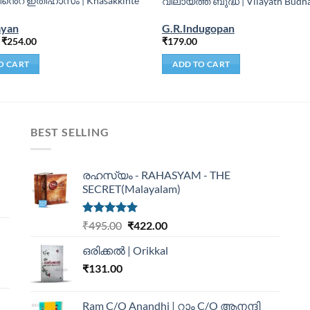
ിൻെറ ഇതിഹാസം | Khasakkinte
വിലായത്ത് ബുദ്ധ | Vilayath Budh
ayan
G.R.Indugopan
₹
254.00
₹
179.00
O CART
ADD TO CART
BEST SELLING
രഹസ്യം - RAHASYAM - THE
SECRET(Malayalam)
Rated
5.00
₹
495.00
₹
422.00
out of 5
ഒരിക്കൽ | Orikkal
₹
131.00
Ram C/O Anandhi | റാം C/O ആനന്ദി