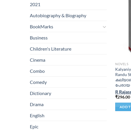
2021
Autobiography & Biography
BookMarks
Business
Children's Literature
Cinema
NOVELS
Kalyani
Combo
Randu St
കല്യാണ
Comedy
പേരായ ര
R Rajas
Dictionary
₹
296.00
Drama
ADD T
English
Epic