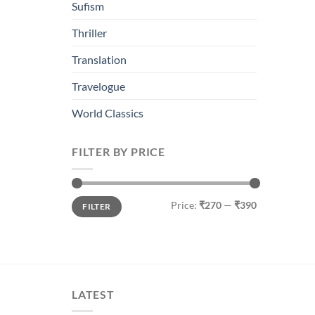
Sufism
Thriller
Translation
Travelogue
World Classics
FILTER BY PRICE
Min
Max
Price:
₹270
—
₹390
FILTER
price
price
LATEST