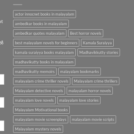
actor innocnet books in malayalam
ot
ambedkar books in malayalam
ambedkar quotes malayalam
Best horror novels
ിൽ
best malayalam novels for beginners
Kamala Suraiyya
kamala suraiyya books malayalam
Madhavikkutty stories
madhavikutty books in malayalam
madhavikutty memoirs
malayalam bookmarks
malayalam crime thriller novels
Malayalam crime thrillers
Malayalam detective novels
malayalam horror novels
malayalam love novels
malayalam love stories
Malayalam Motivational books
malayalam movie screenplays
malayalam movie scripts
Malayalam mystery novels