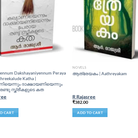
NOVELS
yennum Dakshayaniyennum Peraya
ആത്രേയകം | Aathreyakam
hreekalude Katha |
ിയെന്നും ദാക്ഷായണിയെന്നും
ണ്ടു സ്ത്രീകളുടെ കത
ree
R Rajasree
₹
382.00
O CART
ADD TO CART