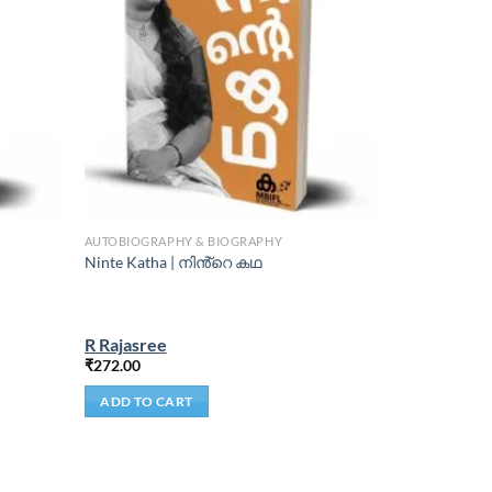
AUTOBIOGRAPHY & BIOGRAPHY
Ninte Katha | നിൻ്റെ കഥ
R Rajasree
₹
272.00
ADD TO CART