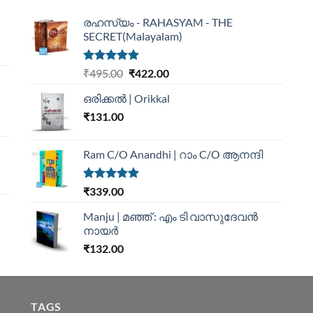
രഹസ്യം - RAHASYAM - THE
SECRET(Malayalam)
Rated
5.00
₹
495.00
₹
422.00
out of 5
ഒരിക്കൽ | Orikkal
₹
131.00
Ram C/O Anandhi | റാം C/O ആനന്ദി
Rated
5.00
₹
339.00
out of 5
Manju | മഞ്ഞ് : എം ടി വാസുദേവന്‍
നായര്‍
₹
132.00
TAGS