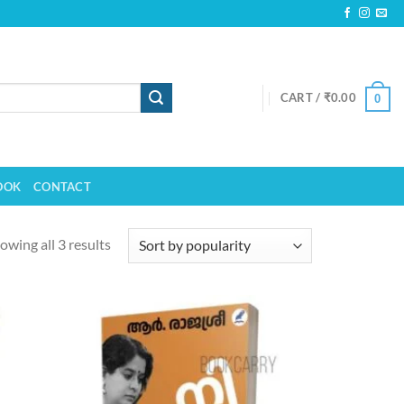
CART /
₹
0.00
0
OOK
CONTACT
owing all 3 results