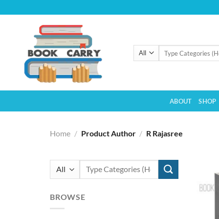
Skip
to
content
Search
for:
ABOUT
SHOP
Home
/
Product Author
/
R Rajasree
Search
for:
BROWSE