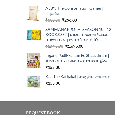
ALBY: The Constellation Gamer |
ആൽബി
₹
330.00
₹
296.00
SAMMANAPPOTHI SEASON 10 - 12
BOOKS SET | ബാലസാഹിത്യമാല
സമ്മാനപ്പൊതി സീസൺ 10
₹
1,995.00
₹
1,695.00
Ingane Padikkanam Ee Shaasthram |
ഇങ്ങനെ പഠിക്കണം ഈ ശാസ്ത്രം
₹
155.00
Kaattile Kathakal | കാട്ടിലെ കഥകള്‍
₹
155.00
REQUEST BOOK