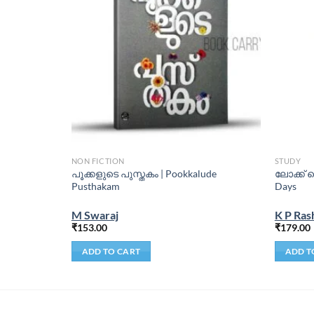
NON FICTION
STUDY
പൂക്കളുടെ പുസ്തകം | Pookkalude
ലോക്ക്
ar
Pusthakam
Days
M Swaraj
K P Ras
₹
153.00
₹
179.00
ADD TO CART
ADD T