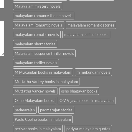
Malayalam mystery novels
malayalam romance theme novels
Malayalam Romantic novels
malayalam romantic stories
malayalam romatic novels
malayalam self help books
malayalam short stories
Malayalam suspense thriller novels
malayalam thriller novels
M Mukundan books in malayalam
m mukundan novels
Muttathu Varkey books in malayalam
Muttathu Varkey novels
osho bhagavan books
Osho Malayalam books
O V Vijayan books in malayalam
padmarajan
padmarajan stories
Paulo Coelho books in malayalam
periyar books in malayalam
periyar malayalam quotes