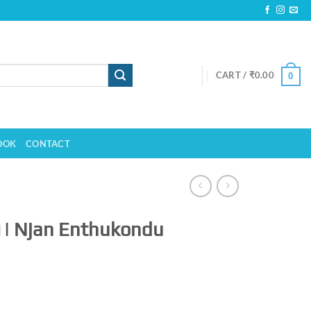
CART /
₹
0.00
0
OOK
CONTACT
| Njan Enthukondu