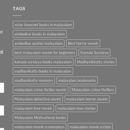
TAGS
actor innocnet books in malayalam
ot
ambedkar books in malayalam
ambedkar quotes malayalam
Best horror novels
ിൽ
best malayalam novels for beginners
Kamala Suraiyya
kamala suraiyya books malayalam
Madhavikkutty stories
madhavikutty books in malayalam
madhavikutty memoirs
malayalam bookmarks
malayalam crime thriller novels
Malayalam crime thrillers
Malayalam detective novels
malayalam horror novels
malayalam love novels
malayalam love stories
Malayalam Motivational books
malayalam movie screenplays
malayalam movie scripts