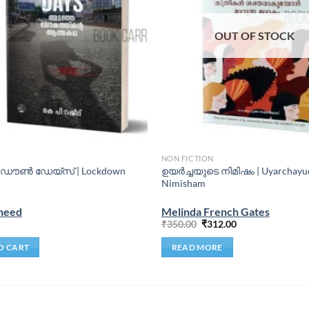
OUT OF STOCK
NON FICTION
 ഡൌൺ ഡേയ്‌സ് | Lockdown
ഉയര്‍ച്ചയുടെ നിമിഷം | Uyarchayu
Nimisham
heed
Melinda French Gates
₹
350.00
₹
312.00
O CART
READ MORE