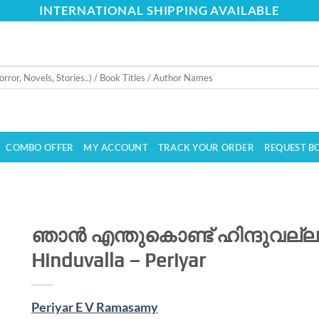
INTERNATIONAL SHIPPING AVAILABLE
COMBO OFFER
MY ACCOUNT
TRACK YOUR ORDER
REQUEST B
ഞാൻ എന്തുകൊണ്ട് ഹിന്ദുവല്ല 
Hinduvalla – Periyar
Periyar E V Ramasamy