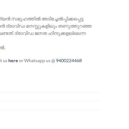
യൻ സമൂഹത്തിൽ അടിച്ചേൽപ്പിക്കപ്പെട്ട
ുവൻ ദ്രാവിഡ മനസ്സുകളിലും തണുത്തുറഞ്ഞ
്ടത്. ദ്രാവിഡ ജനത ഹിന്ദുക്കളല്ലെന്ന
ിൽ.
ct us
here
or Whatsapp us @
9400224468
Periyar quantity