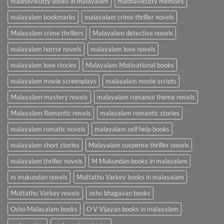
madhavikutty books in malayalam
madhavikutty memoirs
malayalam bookmarks
malayalam crime thriller novels
Malayalam crime thrillers
Malayalam detective novels
malayalam horror novels
malayalam love novels
malayalam love stories
Malayalam Motivational books
malayalam movie screenplays
malayalam movie scripts
Malayalam mystery novels
malayalam romance theme novels
Malayalam Romantic novels
malayalam romantic stories
malayalam romatic novels
malayalam self help books
malayalam short stories
Malayalam suspense thriller novels
malayalam thriller novels
M Mukundan books in malayalam
m mukundan novels
Muttathu Varkey books in malayalam
Muttathu Varkey novels
osho bhagavan books
Osho Malayalam books
O V Vijayan books in malayalam