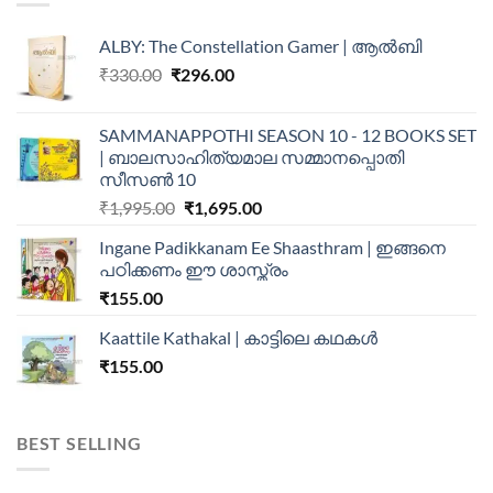
ALBY: The Constellation Gamer | ആൽബി
₹
330.00
₹
296.00
SAMMANAPPOTHI SEASON 10 - 12 BOOKS SET
| ബാലസാഹിത്യമാല സമ്മാനപ്പൊതി
സീസൺ 10
₹
1,995.00
₹
1,695.00
Ingane Padikkanam Ee Shaasthram | ഇങ്ങനെ
പഠിക്കണം ഈ ശാസ്ത്രം
₹
155.00
Kaattile Kathakal | കാട്ടിലെ കഥകള്‍
₹
155.00
BEST SELLING