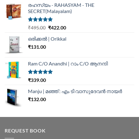
രഹസ്യം - RAHASYAM - THE
SECRET(Malayalam)
Rated
5.00
₹
495.00
₹
422.00
out of 5
ഒരിക്കൽ | Orikkal
₹
131.00
Ram C/O Anandhi | റാം C/O ആനന്ദി
Rated
5.00
₹
339.00
out of 5
Manju | മഞ്ഞ് : എം ടി വാസുദേവന്‍ നായര്‍
₹
132.00
REQUEST BOOK