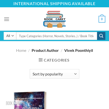
Skip
INTERNATIONAL SHIPPING AVAILABLE
to
content
0
Search
for:
Home
/
Product Author
/
Vivek Poonthiyil
CATEGORIES