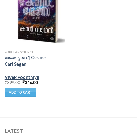
POPULAR SCIENCE
കോസ്മോസ് | Cosmos
Carl Sagan
,
Vivek Poonthiyil
₹
399.00
₹
346.00
ADD TO CART
LATEST