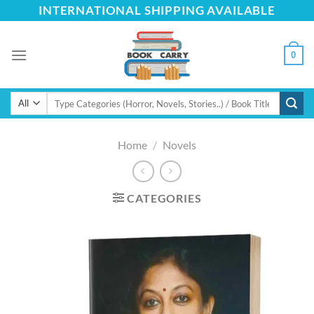
Skip
INTERNATIONAL SHIPPING AVAILABLE
to
content
0
Search
for:
Home
/
Novels
CATEGORIES