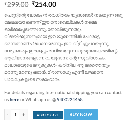
299.00
254.00
₹
₹
പെണ്ണിന്റെ ലോകം നിരവധിതരം യുദ്ധങ്ങള്‍ നടക്കുന്ന ഒരു
മേഖലയാ ണെന്ന് ഈ നോവെല്ലകള്‍ നമ്മെ
ഓര്‍മ്മപ്പെടുത്തുന്നു. തോല്ക്കുന്നതും
വിജയിക്കുന്നതുമായ ഈ യുദ്ധത്തില്‍ പോരാട്ട
മെന്നതാണ് പ്രധാനമെന്നും ഇവ വിളിച്ചുപറയുന്നു.
വേട്ടക്കാരും ഇരകളും മാറിമറയുന്ന പുതുലോകത്തിന്റെ
ആഖ്യാനങ്ങളാണിവ. യൂദാസിന്റെ സുവിശേഷം,
മാലാഖയുടെ മറുകുകള്‍- കരിനീല, ആ മരത്തെയും
മറന്നു മറന്നു ഞാന്‍, മീരാസാധു എന്നീ ലഘുനേ
ാവലുകളുടെ സമാഹാരം.
For details regarding International shipping, you can contact
us
here
or Whatsapp us @
9400224468
മീരയുടെ നോവെല്ലകൾ | Meerayude novellakal quantity
BUY NOW
ADD TO CART