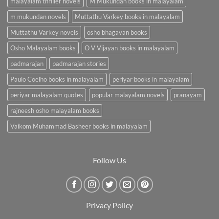
malayalam thriller novels
M Mukundan books in malayalam
m mukundan novels
Muttathu Varkey books in malayalam
Muttathu Varkey novels
osho bhagavan books
Osho Malayalam books
O V Vijayan books in malayalam
padmarajan
padmarajan stories
Paulo Coelho books in malayalam
periyar books in malayalam
periyar malayalam quotes
popular malayalam novels
pranayam
rajneesh osho malayalam books
Vaikom Muhammad Basheer books in malayalam
Follow Us
Privacy Policy