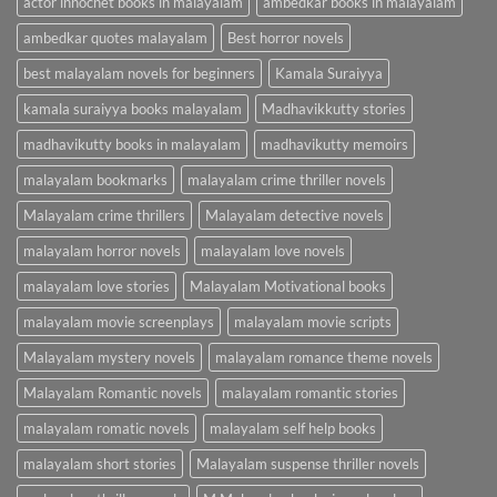
actor innocnet books in malayalam
ambedkar books in malayalam
ambedkar quotes malayalam
Best horror novels
best malayalam novels for beginners
Kamala Suraiyya
kamala suraiyya books malayalam
Madhavikkutty stories
madhavikutty books in malayalam
madhavikutty memoirs
malayalam bookmarks
malayalam crime thriller novels
Malayalam crime thrillers
Malayalam detective novels
malayalam horror novels
malayalam love novels
malayalam love stories
Malayalam Motivational books
malayalam movie screenplays
malayalam movie scripts
Malayalam mystery novels
malayalam romance theme novels
Malayalam Romantic novels
malayalam romantic stories
malayalam romatic novels
malayalam self help books
malayalam short stories
Malayalam suspense thriller novels