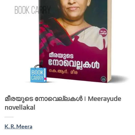
മീരയുടെ നോവെല്ലകൾ | Meerayude
novellakal
K. R. Meera