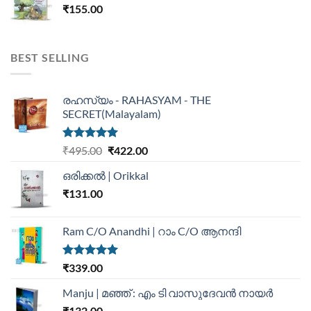
₹
155.00
BEST SELLING
രഹസ്യം - RAHASYAM - THE
SECRET(Malayalam)
Rated
5.00
₹
495.00
₹
422.00
out of 5
ഒരിക്കൽ | Orikkal
₹
131.00
Ram C/O Anandhi | റാം C/O ആനന്ദി
Rated
5.00
₹
339.00
out of 5
Manju | മഞ്ഞ് : എം ടി വാസുദേവന്‍ നായര്‍
₹
132.00