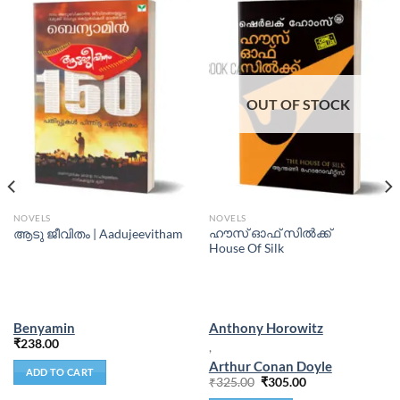
OUT OF STOCK
NOVELS
NOVELS
ഹൗസ് ഓഫ് സിൽക്ക്
ആടു ജീവിതം | Aadujeevitham
House Of Silk
Benyamin
Anthony Horowitz
₹
238.00
,
Arthur Conan Doyle
ADD TO CART
₹
325.00
₹
305.00