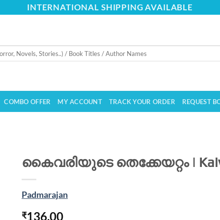
INTERNATIONAL SHIPPING AVAILABLE
COMBO OFFER
MY ACCOUNT
TRACK YOUR ORDER
REQUEST B
കൈവരിയുടെ തെക്കേയറ്റം | Kaiv
Padmarajan
136.00
₹