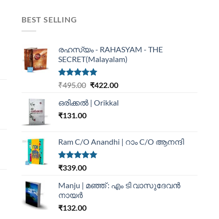
BEST SELLING
രഹസ്യം - RAHASYAM - THE
SECRET(Malayalam)
Rated
5.00
₹
495.00
₹
422.00
out of 5
ഒരിക്കൽ | Orikkal
₹
131.00
Ram C/O Anandhi | റാം C/O ആനന്ദി
Rated
5.00
₹
339.00
out of 5
Manju | മഞ്ഞ് : എം ടി വാസുദേവന്‍
നായര്‍
₹
132.00