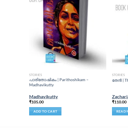
STORIES
STORIES
ു കഥകളും |
പാരിതോഷികം | Parithoshikam –
തേൻ | T
Mattu
Madhavikutty
Madhavikutty
Zachari
₹
105.00
₹
110.00
ADD TO CART
READ 