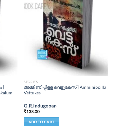
STORIES
 |
അമ്മിണിപ്പിള്ള വെട്ടുകേസ് | Amminippilla
akalum
Vettukes
G.R.Indugopan
₹
138.00
ADD TO CART