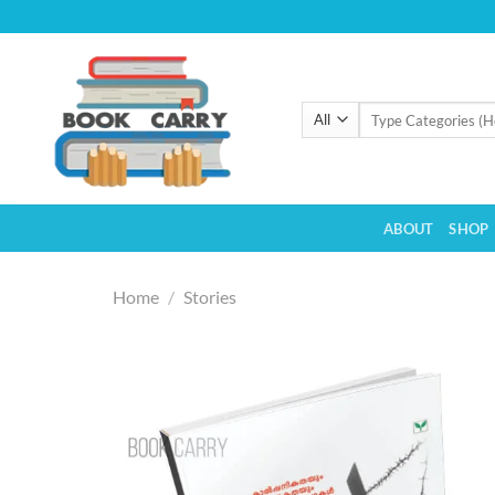
Skip
to
content
Search
for:
ABOUT
SHOP
Home
/
Stories