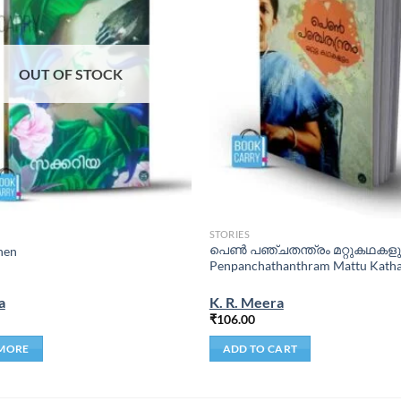
OUT OF STOCK
STORIES
പെണ്‍ പഞ്ചതന്ത്രം മറ്റുകഥകളും
hen
Penpanchathanthram Mattu Kath
a
K. R. Meera
₹
106.00
MORE
ADD TO CART