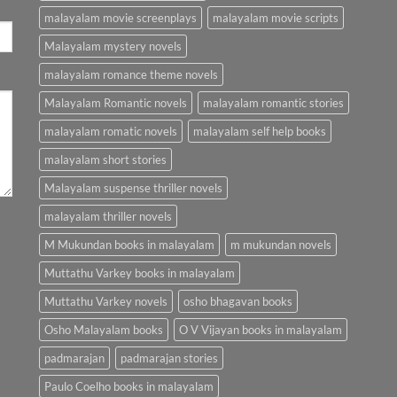
malayalam movie screenplays
malayalam movie scripts
Malayalam mystery novels
malayalam romance theme novels
Malayalam Romantic novels
malayalam romantic stories
malayalam romatic novels
malayalam self help books
malayalam short stories
Malayalam suspense thriller novels
malayalam thriller novels
M Mukundan books in malayalam
m mukundan novels
Muttathu Varkey books in malayalam
Muttathu Varkey novels
osho bhagavan books
Osho Malayalam books
O V Vijayan books in malayalam
padmarajan
padmarajan stories
Paulo Coelho books in malayalam