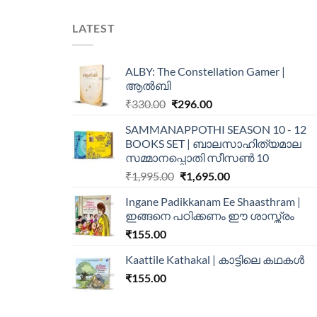
LATEST
ALBY: The Constellation Gamer |
ആൽബി
₹
330.00
₹
296.00
SAMMANAPPOTHI SEASON 10 - 12
BOOKS SET | ബാലസാഹിത്യമാല
സമ്മാനപ്പൊതി സീസൺ 10
₹
1,995.00
₹
1,695.00
Ingane Padikkanam Ee Shaasthram |
ഇങ്ങനെ പഠിക്കണം ഈ ശാസ്ത്രം
₹
155.00
Kaattile Kathakal | കാട്ടിലെ കഥകള്‍
₹
155.00