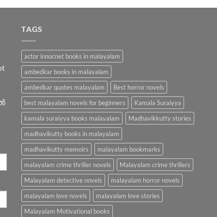
TAGS
actor innocnet books in malayalam
ot
ambedkar books in malayalam
ambedkar quotes malayalam
Best horror novels
ിൽ
best malayalam novels for beginners
Kamala Suraiyya
kamala suraiyya books malayalam
Madhavikkutty stories
madhavikutty books in malayalam
madhavikutty memoirs
malayalam bookmarks
malayalam crime thriller novels
Malayalam crime thrillers
Malayalam detective novels
malayalam horror novels
malayalam love novels
malayalam love stories
Malayalam Motivational books