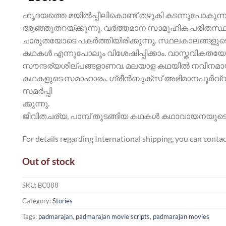
ഹൃദയത്തെ മയില്‍പ്പീലികൊണ്ട് തഴുകി കടന്നുപോകുന്
ആഞ്ഞുതറയ്ക്കുന്നു. വര്‍ത്തമാന സാമൂഹിക പരിതസ്
ചാരുതയോടെ പകര്‍ത്തിയിരിക്കുന്നു. സ്ഥലകാലങ്ങളു
കഥകള്‍ എന്നുപോലും വിശേഷിപ്പിക്കാം. വാസ്തവികതയേയ
സൗന്ദര്യശില്പങ്ങളാണവ. മലയാള കഥയില്‍ നവീനമായ 
കഥകളുടെ സമാഹാരം. ഗ്രീന്‍ബുക്‌സ് അഭിമാനപൂര്‍വ്വം
സമര്‍പ്പി
ക്കുന്നു.
ജീവിതചര്യ, പാമ്പ് തുടങ്ങിയ കഥകള്‍ കഥാവായനയുടെ
For details regarding International shipping, you can conta
Out of stock
SKU:
BC088
Category:
Stories
Tags:
padmarajan
,
padmarajan movie scripts
,
padmarajan movies