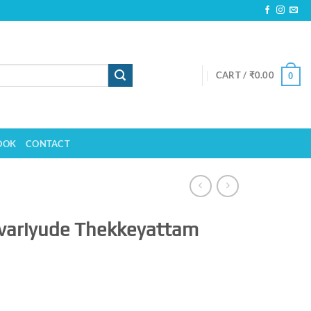
CART /
₹
0.00
0
OOK
CONTACT
ariyude Thekkeyattam