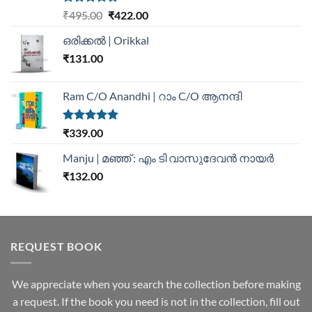
Rated
5.00
₹
495.00
₹
422.00
out of 5
ഒരിക്കൽ | Orikkal
₹
131.00
Ram C/O Anandhi | റാം C/O ആനന്ദി
Rated
5.00
₹
339.00
out of 5
Manju | മഞ്ഞ് : എം ടി വാസുദേവന്‍ നായര്‍
₹
132.00
REQUEST BOOK
We appreciate when you search the collection before making
a request. If the book you need is not in the collection, fill out