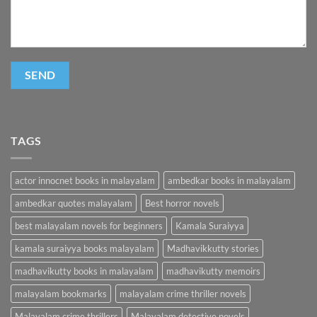
TAGS
actor innocnet books in malayalam
ambedkar books in malayalam
ambedkar quotes malayalam
Best horror novels
best malayalam novels for beginners
Kamala Suraiyya
kamala suraiyya books malayalam
Madhavikkutty stories
madhavikutty books in malayalam
madhavikutty memoirs
malayalam bookmarks
malayalam crime thriller novels
Malayalam crime thrillers
Malayalam detective novels