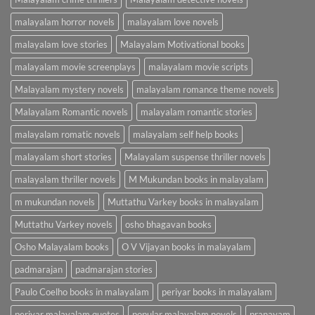
malayalam horror novels
malayalam love novels
malayalam love stories
Malayalam Motivational books
malayalam movie screenplays
malayalam movie scripts
Malayalam mystery novels
malayalam romance theme novels
Malayalam Romantic novels
malayalam romantic stories
malayalam romatic novels
malayalam self help books
malayalam short stories
Malayalam suspense thriller novels
malayalam thriller novels
M Mukundan books in malayalam
m mukundan novels
Muttathu Varkey books in malayalam
Muttathu Varkey novels
osho bhagavan books
Osho Malayalam books
O V Vijayan books in malayalam
padmarajan
padmarajan stories
Paulo Coelho books in malayalam
periyar books in malayalam
periyar malayalam quotes
popular malayalam novels
pranayam