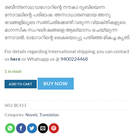
രബീന്ദ്രനാഥ ടാഗോറിന്റെ നൗകാ ദൂബിയെന്ന
നോവലിന്റെ പരിഭാഷ. അസാധാരണമായ അനു
ഭവങ്ങളിലൂടെ സഞ്ചരിക്കേണ്ടി വരുന്ന വ്യക്തികളുടെ
മാനസിക സംഘര്‍ഷങ്ങളെ ആഖ്യാനം ചെയ്യുന്ന
നോവല്‍. ടാഗോറിന്റെ കൈയൊപ്പു പതിഞ്ഞ മികച്ച കൃതി.
For details regarding International shipping, you can contact
us
here
or Whatsapp us @
9400224468
1 in stock
BUY NOW
ADD TO CART
SKU:
BC413
Categories:
Novels
,
Translation