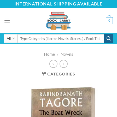
Skip
INTERNATIONAL SHIPPING AVAILABLE
to
content
0
Search
for:
Home
/
Novels
CATEGORIES