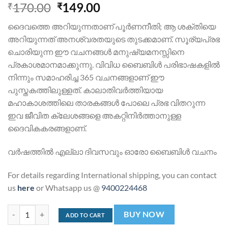
170.00
149.00
₹
₹
ദൈവത്തെ അറിയുന്നതാണ് പൂർണനീതി; ആ ശക്തിയെ
അറിയുന്നത് അനശ്വരതയുടെ തുടക്കമാണ്. സൂര്യപ്രഭ
ചൊരിയുന്ന ഈ വചനങ്ങൾ മനുഷ്യമനസ്സിനെ
പ്രകാശമാനമാക്കുന്നു. വിവിധ ബൈബിൾ പരിഭാഷകളിൽ
നിന്നും സമാഹരിച്ച 365 വചനങ്ങളാണ് ഈ
പുസ്തകത്തിലുള്ളത്. കാലാതിവർത്തിയായ
മഹാകാശത്തിലെ താരകങ്ങൾ പോലെ പ്രഭ വിതറുന്ന
ഇവ ജീവിത ക്ലേശങ്ങളെ അകറ്റിനിർത്താനുള്ള
ദൈവികകരങ്ങളാണ്.
വർഷത്തിൽ എല്ലാ ദിവസവും ഓരോ ബൈബിൾ വചനം
For details regarding International shipping, you can contact
us
here
or Whatsapp us @
9400224468
365 ബൈബിൾ വചനങ്ങൾ | 365 Bible Vachanangal quantity
BUY NOW
ADD TO CART