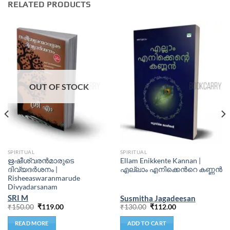
RELATED PRODUCTS
OUT OF STOCK
SPIRITUAL
SPIRITUAL
ഋഷീശ്വരൻമാരുടെ
Ellam Enikkente Kannan |
ദിവ്യദർശനം |
എല്ലാം എനിക്കെൻറെ കണ്ണൻ
Risheeaswaranmarude
Divyadarsanam
SRI M
Susmitha Jagadeesan
₹
150.00
₹
119.00
₹
130.00
₹
112.00
READ MORE
ADD TO CART