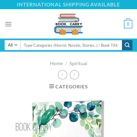
Skip
INTERNATIONAL SHIPPING AVAILABLE
to
content
0
Search
for:
Home
/
Spiritual
CATEGORIES