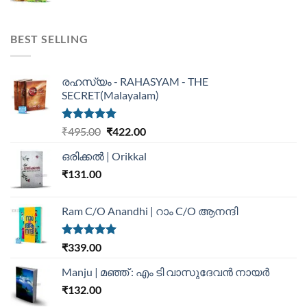
BEST SELLING
രഹസ്യം - RAHASYAM - THE
SECRET(Malayalam)
Rated
5.00
₹
495.00
₹
422.00
out of 5
ഒരിക്കൽ | Orikkal
₹
131.00
Ram C/O Anandhi | റാം C/O ആനന്ദി
Rated
5.00
₹
339.00
out of 5
Manju | മഞ്ഞ് : എം ടി വാസുദേവന്‍ നായര്‍
₹
132.00