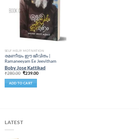
SELF HELP/ MOTIVATION
രമണീയം ഈ ജീവിതം |
Ramaneeyam Ee Jeevitham
Boby Jose Kattikad
₹
280.00
₹
239.00
ADD TO CART
LATEST