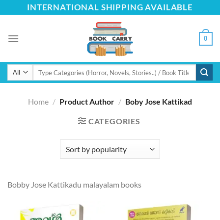
Skip
INTERNATIONAL SHIPPING AVAILABLE
to
content
0
Search
for:
Home
/
Product Author
/
Boby Jose Kattikad
CATEGORIES
Bobby Jose Kattikadu malayalam books