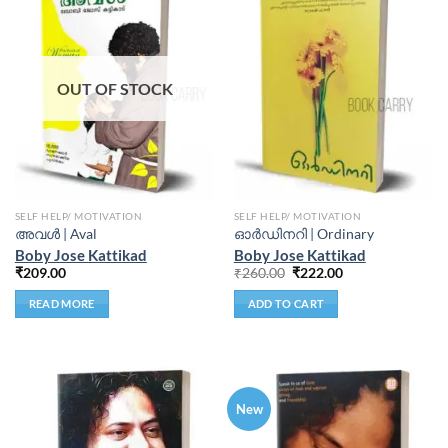
OUT OF STOCK
SELF HELP/ MOTIVATION
SELF HELP/ MOTIVATION
അവൾ | Aval
ഓര്‍ഡിനറി | Ordinary
Boby Jose Kattikad
Boby Jose Kattikad
₹
209.00
₹
260.00
₹
222.00
READ MORE
ADD TO CART
New