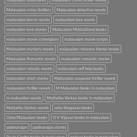
malayalam bookmarks
malayalam crime thriller novels
Malayalam crime thrillers
Malayalam detective novels
malayalam horror novels
malayalam love novels
malayalam love stories
Malayalam Motivational books
malayalam movie screenplays
malayalam movie scripts
Malayalam mystery novels
malayalam romance theme novels
Malayalam Romantic novels
malayalam romantic stories
malayalam romatic novels
malayalam self help books
malayalam short stories
Malayalam suspense thriller novels
malayalam thriller novels
M Mukundan books in malayalam
m mukundan novels
Muttathu Varkey books in malayalam
Muttathu Varkey novels
osho bhagavan books
Osho Malayalam books
O V Vijayan books in malayalam
padmarajan
padmarajan stories