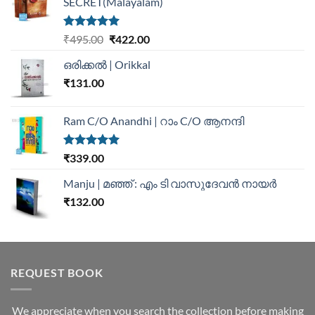
SECRET(Malayalam)
Rated
5.00
₹
495.00
₹
422.00
out of 5
ഒരിക്കൽ | Orikkal
₹
131.00
Ram C/O Anandhi | റാം C/O ആനന്ദി
Rated
5.00
₹
339.00
out of 5
Manju | മഞ്ഞ് : എം ടി വാസുദേവന്‍ നായര്‍
₹
132.00
REQUEST BOOK
We appreciate when you search the collection before making