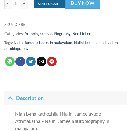
ഞാന്‍ ലൈംഗികത്തൊഴിലാളി : നളിനി ജമീലയുടെ ആത്മകഥ Njan Lymgika
BUY NOW
ADD TO CART
SKU:
BC585
Categories:
Autobiography & Biography
,
Non Fiction
Tags:
Nalini Jameela books in malayalam
,
Nalini Jameela malayalam
autobiography
Description
Njan Lymgikathozhilali Nalini Jameelayude
Athmakatha – Nalini Jameela autobiography in
malayalam