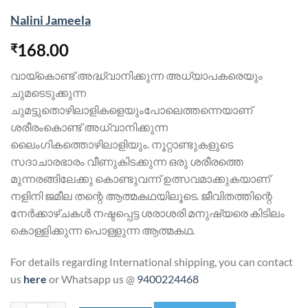
Nalini Jameela
168.00
₹
വായ്‌കൊണ്ട് അദ്ധ്വാനിക്കുന്ന അധ്യാപകരെയും
ചുമടെടുക്കുന്ന
ചുമട്ടുതൊഴിലാളികളെയുംപോലെത്തന്നെയാണ്
ശരീരംകൊണ്ട് അധ്വാനിക്കുന്ന
ലൈംഗികത്തൊഴിലാളിയും. നൂറ്റാണ്ടുകളുടെ
സദാചാരഭാരം വീണുകിടക്കുന്ന ഒരു ശരീരത്തെ
മുന്നരങ്ങിലേക്കു കൊണ്ടുവന്ന് ഉത്സവമാക്കുകയാണ്
നളിനി ജമീല തന്റെ ആത്മകഥയിലൂടെ. ജീവിതത്തിന്റെ
നേര്‍ക്കാഴ്ചകള്‍ നഷ്ടപ്പെട്ട ശരാശരി മനുഷ്യരെ കിടിലം
കൊള്ളിക്കുന്ന പൊള്ളുന്ന ആത്മകഥ.
For details regarding International shipping, you can contact
us
here
or Whatsapp us @
9400224468