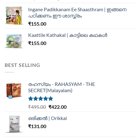
Ingane Padikkanam Ee Shaasthram | ഇങ്ങനെ
പഠിക്കണം ഈ ശാസ്ത്രം
₹
155.00
Kaattile Kathakal | കാട്ടിലെ കഥകള്‍
₹
155.00
BEST SELLING
രഹസ്യം - RAHASYAM - THE
SECRET(Malayalam)
Rated
5.00
₹
495.00
₹
422.00
out of 5
ഒരിക്കൽ | Orikkal
₹
131.00