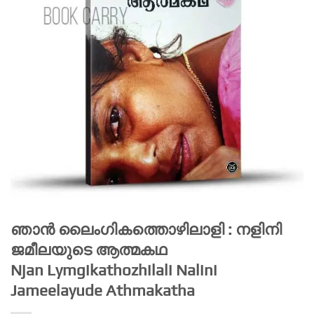
ഞാന്‍ ലൈംഗികത്തൊഴിലാളി : നളിനി
ജമീലയുടെ ആത്മകഥ
Njan Lymgikathozhilali Nalini
Jameelayude Athmakatha