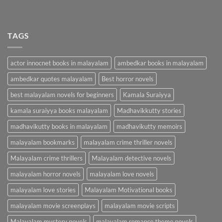
TAGS
actor innocnet books in malayalam
ambedkar books in malayalam
ambedkar quotes malayalam
Best horror novels
best malayalam novels for beginners
Kamala Suraiyya
kamala suraiyya books malayalam
Madhavikkutty stories
madhavikutty books in malayalam
madhavikutty memoirs
malayalam bookmarks
malayalam crime thriller novels
Malayalam crime thrillers
Malayalam detective novels
malayalam horror novels
malayalam love novels
malayalam love stories
Malayalam Motivational books
malayalam movie screenplays
malayalam movie scripts
Malayalam mystery novels
malayalam romance theme novels