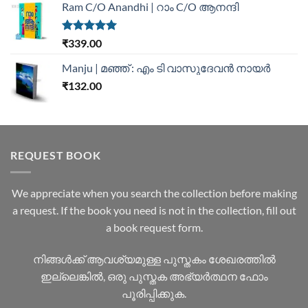
Ram C/O Anandhi | റാം C/O ആനന്ദി
Rated
5.00
₹
339.00
out of 5
Manju | മഞ്ഞ് : എം ടി വാസുദേവന്‍ നായര്‍
₹
132.00
REQUEST BOOK
We appreciate when you search the collection before making
a request. If the book you need is not in the collection, fill out
a book request form.
നിങ്ങൾക്ക് ആവശ്യമുള്ള പുസ്തകം ശേഖരത്തിൽ
ഇല്ലെങ്കിൽ, ഒരു പുസ്തക അഭ്യർത്ഥന ഫോം
പൂരിപ്പിക്കുക.