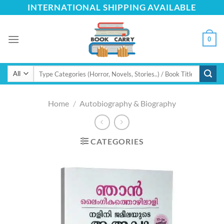
Skip
INTERNATIONAL SHIPPING AVAILABLE
to
content
0
Search
for:
Home
/
Autobiography & Biography
CATEGORIES