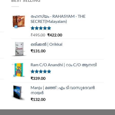
BEST SELLING
രഹസ്യം - RAHASYAM - THE
SECRET(Malayalam)
Rated
5.00
₹
495.00
₹
422.00
out of 5
ഒരിക്കൽ | Orikkal
₹
131.00
Ram C/O Anandhi | റാം C/O ആനന്ദി
Rated
5.00
₹
339.00
out of 5
Manju | മഞ്ഞ് : എം ടി വാസുദേവന്‍
നായര്‍
₹
132.00