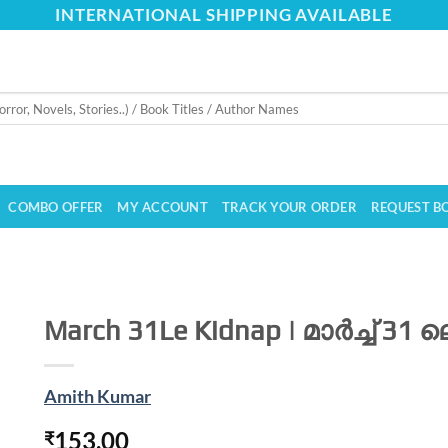
INTERNATIONAL SHIPPING AVAILABLE
COMBO OFFER
MY ACCOUNT
TRACK YOUR ORDER
REQUEST B
March 31Le Kidnap | മാർച്ച് 31 ല
Amith Kumar
153.00
₹