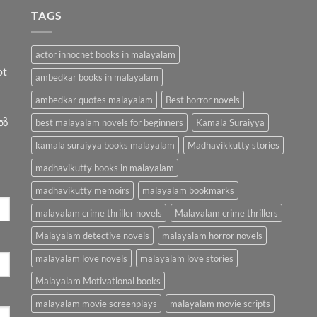
TAGS
actor innocnet books in malayalam
ot
ambedkar books in malayalam
ambedkar quotes malayalam
Best horror novels
ിൽ
best malayalam novels for beginners
Kamala Suraiyya
kamala suraiyya books malayalam
Madhavikkutty stories
madhavikutty books in malayalam
madhavikutty memoirs
malayalam bookmarks
malayalam crime thriller novels
Malayalam crime thrillers
Malayalam detective novels
malayalam horror novels
malayalam love novels
malayalam love stories
Malayalam Motivational books
malayalam movie screenplays
malayalam movie scripts