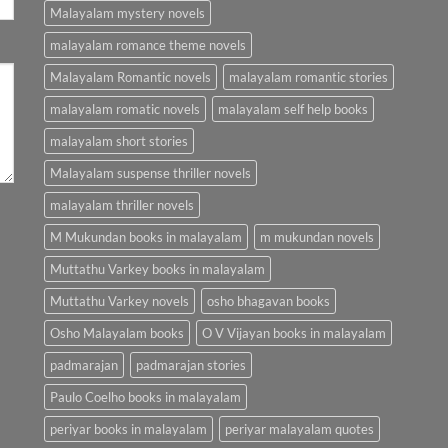
Malayalam mystery novels
malayalam romance theme novels
Malayalam Romantic novels
malayalam romantic stories
malayalam romatic novels
malayalam self help books
malayalam short stories
Malayalam suspense thriller novels
malayalam thriller novels
M Mukundan books in malayalam
m mukundan novels
Muttathu Varkey books in malayalam
Muttathu Varkey novels
osho bhagavan books
Osho Malayalam books
O V Vijayan books in malayalam
padmarajan
padmarajan stories
Paulo Coelho books in malayalam
periyar books in malayalam
periyar malayalam quotes