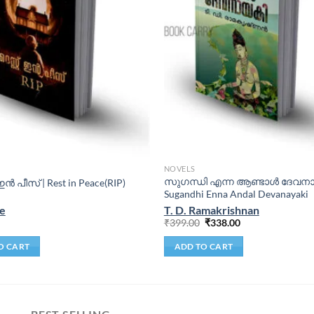
NOVELS
സുഗന്ധി എന്ന ആണ്ടാള്‍ ദേവനാ
 ഇൻ പീസ് | Rest in Peace(RIP)
Sugandhi Enna Andal Devanayaki
se
T. D. Ramakrishnan
₹
399.00
₹
338.00
O CART
ADD TO CART