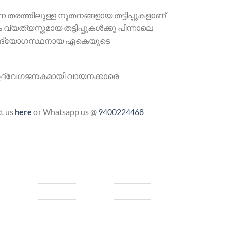
ന തരത്തിലുള്ള നൂതനങ്ങളായ തട്ടിപ്പുകളാണ്
വ്യത്യസ്തമായ തട്ടിപ്പുകള്‍ക്കു പിന്നാലെ
ിലെ ഉദ്യോഗസ്ഥനായ ഏകെയുടെ
 ഉദ്വേഗജനകമായി വായനക്കാരെ
ct us
here
or Whatsapp us @
9400224468