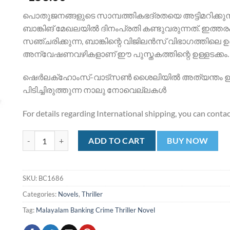
പൊതുജനങ്ങളുടെ സാമ്പത്തികഭദ്രതയെ അട്ടിമറിക്കുന്
ബാങ്കിങ് മേഖലയില്‍ ദിനംപ്രതി കണ്ടുവരുന്നത്. ഇത്തരം 
സഞ്ചരിക്കുന്ന, ബാങ്കിന്റെ വിജിലന്‍സ് വിഭാഗത്ത
അന്വേഷണവഴികളാണ് ഈ പുസ്തകത്തിന്റെ ഉള്ളടക്കം.
ഷെര്‍ലക്‌ഹോംസ്-വാട്‌സണ്‍ ശൈലിയില്‍ അത്യന്തം
പിടിച്ചിരുത്തുന്ന നാലു നോവെല്ലകള്‍
For details regarding International shipping, you can conta
March 31Le Kidnap | മാർച്ച് 31 ലെ കിഡ്നാപ്പ് quantity
ADD TO CART
BUY NOW
SKU:
BC1686
Categories:
Novels
,
Thriller
Tag:
Malayalam Banking Crime Thriller Novel