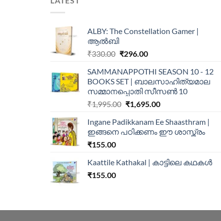
LATEST
ALBY: The Constellation Gamer |
ആൽബി
₹
330.00
₹
296.00
SAMMANAPPOTHI SEASON 10 - 12
BOOKS SET | ബാലസാഹിത്യമാല
സമ്മാനപ്പൊതി സീസൺ 10
₹
1,995.00
₹
1,695.00
Ingane Padikkanam Ee Shaasthram |
ഇങ്ങനെ പഠിക്കണം ഈ ശാസ്ത്രം
₹
155.00
Kaattile Kathakal | കാട്ടിലെ കഥകള്‍
₹
155.00