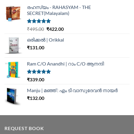
രഹസ്യം - RAHASYAM - THE
SECRET(Malayalam)
Rated
5.00
₹
495.00
₹
422.00
out of 5
ഒരിക്കൽ | Orikkal
₹
131.00
Ram C/O Anandhi | റാം C/O ആനന്ദി
Rated
5.00
₹
339.00
out of 5
Manju | മഞ്ഞ് : എം ടി വാസുദേവന്‍ നായര്‍
₹
132.00
REQUEST BOOK