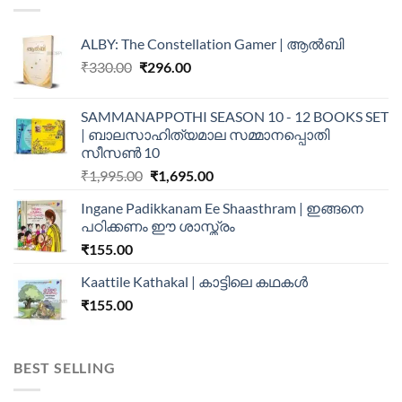
ALBY: The Constellation Gamer | ആൽബി
₹
330.00
₹
296.00
SAMMANAPPOTHI SEASON 10 - 12 BOOKS SET
| ബാലസാഹിത്യമാല സമ്മാനപ്പൊതി
സീസൺ 10
₹
1,995.00
₹
1,695.00
Ingane Padikkanam Ee Shaasthram | ഇങ്ങനെ
പഠിക്കണം ഈ ശാസ്ത്രം
₹
155.00
Kaattile Kathakal | കാട്ടിലെ കഥകള്‍
₹
155.00
BEST SELLING