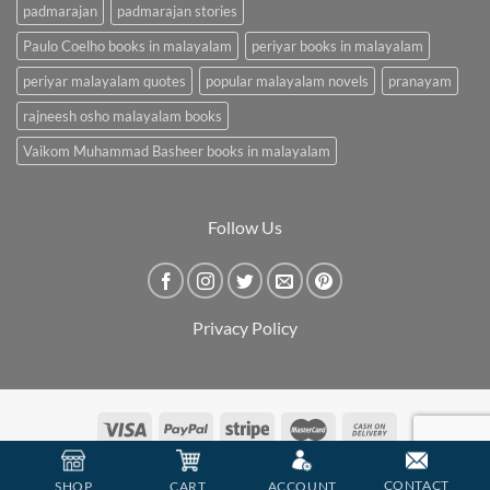
padmarajan
padmarajan stories
Paulo Coelho books in malayalam
periyar books in malayalam
periyar malayalam quotes
popular malayalam novels
pranayam
rajneesh osho malayalam books
Vaikom Muhammad Basheer books in malayalam
Follow Us
Privacy Policy
Copyright 2026 ©
BookCarry
CONTACT
SHOP
CART
ACCOUNT