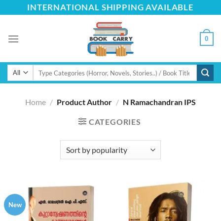
Skip
INTERNATIONAL SHIPPING AVAILABLE
to
content
0
Search
for:
Home
/
Product Author
/
N Ramachandran IPS
CATEGORIES
New