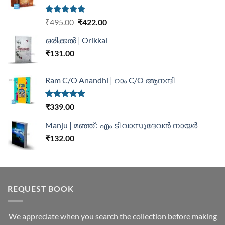
Rated
5.00
₹
495.00
₹
422.00
out of 5
ഒരിക്കൽ | Orikkal
₹
131.00
Ram C/O Anandhi | റാം C/O ആനന്ദി
Rated
5.00
₹
339.00
out of 5
Manju | മഞ്ഞ് : എം ടി വാസുദേവന്‍ നായര്‍
₹
132.00
REQUEST BOOK
We appreciate when you search the collection before making