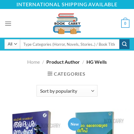
Skip
INTERNATIONAL SHIPPING AVAILABLE
to
content
0
Search
for:
Home
/
Product Author
/
HG Wells
CATEGORIES
New