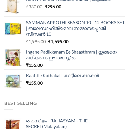
₹
330.00
₹
296.00
SAMMANAPPOTHI SEASON 10 - 12 BOOKS SET
| ബാലസാഹിത്യമാല സമ്മാനപ്പൊതി
സീസൺ 10
₹
1,995.00
₹
1,695.00
Ingane Padikkanam Ee Shaasthram | ഇങ്ങനെ
പഠിക്കണം ഈ ശാസ്ത്രം
₹
155.00
Kaattile Kathakal | കാട്ടിലെ കഥകള്‍
₹
155.00
BEST SELLING
രഹസ്യം - RAHASYAM - THE
SECRET(Malayalam)