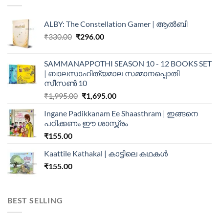
ALBY: The Constellation Gamer | ആൽബി
₹
330.00
₹
296.00
SAMMANAPPOTHI SEASON 10 - 12 BOOKS SET
| ബാലസാഹിത്യമാല സമ്മാനപ്പൊതി
സീസൺ 10
₹
1,995.00
₹
1,695.00
Ingane Padikkanam Ee Shaasthram | ഇങ്ങനെ
പഠിക്കണം ഈ ശാസ്ത്രം
₹
155.00
Kaattile Kathakal | കാട്ടിലെ കഥകള്‍
₹
155.00
BEST SELLING