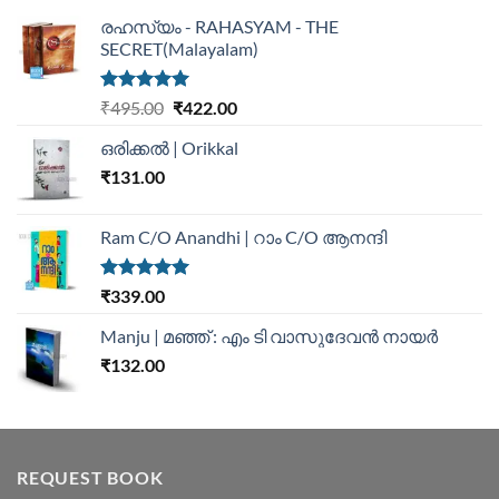
രഹസ്യം - RAHASYAM - THE
SECRET(Malayalam)
Rated
5.00
₹
495.00
₹
422.00
out of 5
ഒരിക്കൽ | Orikkal
₹
131.00
Ram C/O Anandhi | റാം C/O ആനന്ദി
Rated
5.00
₹
339.00
out of 5
Manju | മഞ്ഞ് : എം ടി വാസുദേവന്‍ നായര്‍
₹
132.00
REQUEST BOOK