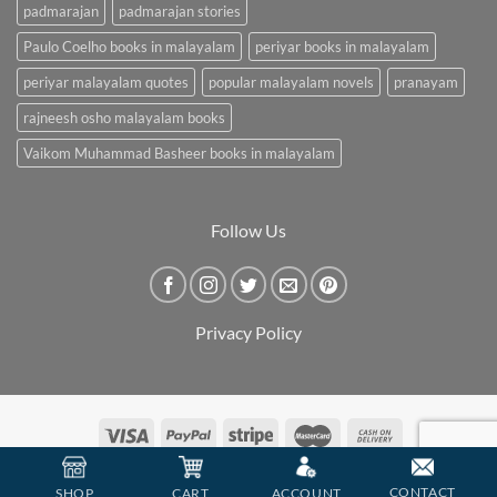
padmarajan
padmarajan stories
Paulo Coelho books in malayalam
periyar books in malayalam
periyar malayalam quotes
popular malayalam novels
pranayam
rajneesh osho malayalam books
Vaikom Muhammad Basheer books in malayalam
Follow Us
Privacy Policy
Copyright 2026 ©
BookCarry
CONTACT
SHOP
CART
ACCOUNT