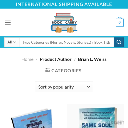
Skip
INTERNATIONAL SHIPPING AVAILABLE
to
content
0
Search
for:
Home
/
Product Author
/
Brian L. Weiss
CATEGORIES