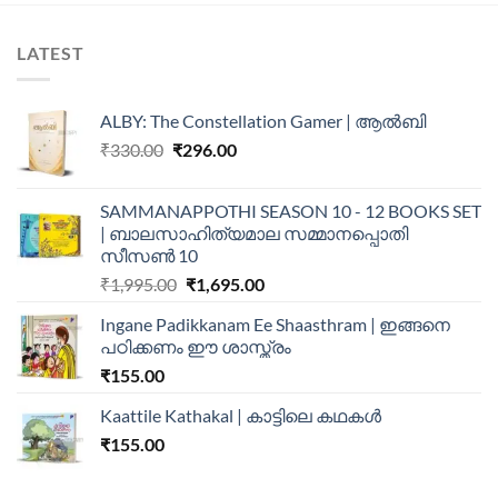
LATEST
ALBY: The Constellation Gamer | ആൽബി
₹
330.00
₹
296.00
SAMMANAPPOTHI SEASON 10 - 12 BOOKS SET
| ബാലസാഹിത്യമാല സമ്മാനപ്പൊതി
സീസൺ 10
₹
1,995.00
₹
1,695.00
Ingane Padikkanam Ee Shaasthram | ഇങ്ങനെ
പഠിക്കണം ഈ ശാസ്ത്രം
₹
155.00
Kaattile Kathakal | കാട്ടിലെ കഥകള്‍
₹
155.00