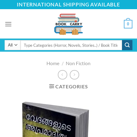
Skip
INTERNATIONAL SHIPPING AVAILABLE
to
content
0
Search
for:
Home
/
Non Fiction
CATEGORIES