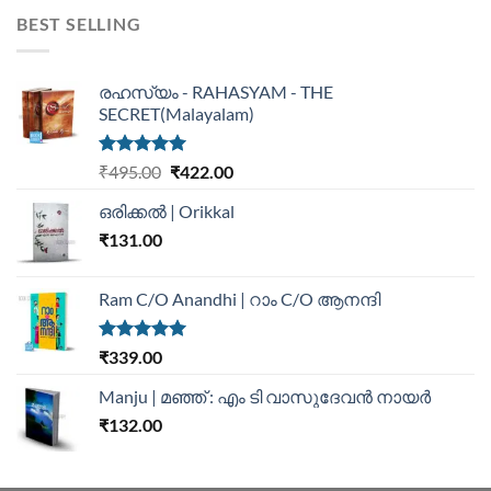
BEST SELLING
രഹസ്യം - RAHASYAM - THE
SECRET(Malayalam)
Rated
5.00
₹
495.00
₹
422.00
out of 5
ഒരിക്കൽ | Orikkal
₹
131.00
Ram C/O Anandhi | റാം C/O ആനന്ദി
Rated
5.00
₹
339.00
out of 5
Manju | മഞ്ഞ് : എം ടി വാസുദേവന്‍ നായര്‍
₹
132.00