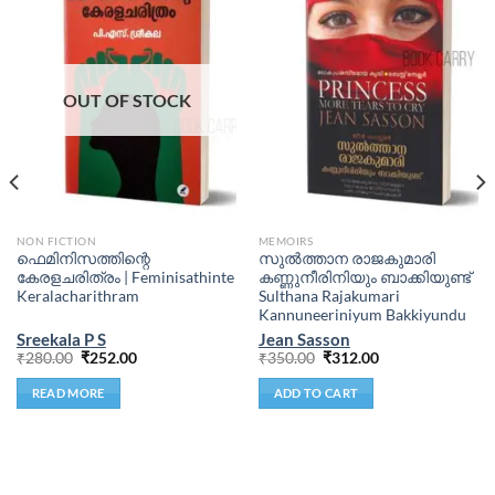
OUT OF STOCK
NON FICTION
MEMOIRS
ഫെമിനിസത്തിന്റെ
സുല്‍ത്താന രാജകുമാരി
കേരളചരിത്രം | Feminisathinte
കണ്ണുനീരിനിയും ബാക്കിയുണ്ട്
Keralacharithram
Sulthana Rajakumari
Kannuneeriniyum Bakkiyundu
Sreekala P S
Jean Sasson
₹
280.00
₹
252.00
₹
350.00
₹
312.00
READ MORE
ADD TO CART