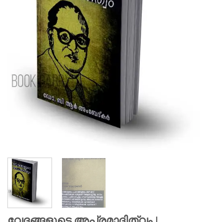
വേദങ്ങളുടെ അപ്രമാദിത്വം |