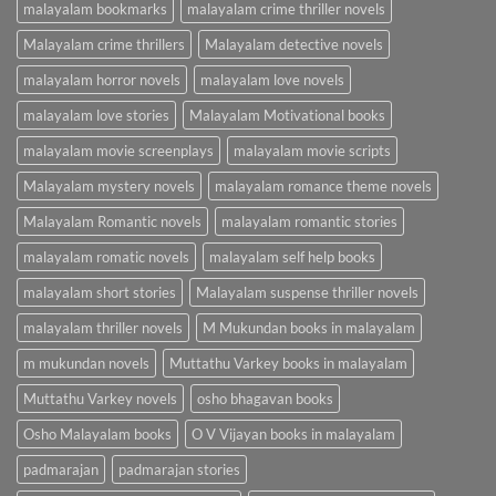
malayalam bookmarks
malayalam crime thriller novels
Malayalam crime thrillers
Malayalam detective novels
malayalam horror novels
malayalam love novels
malayalam love stories
Malayalam Motivational books
malayalam movie screenplays
malayalam movie scripts
Malayalam mystery novels
malayalam romance theme novels
Malayalam Romantic novels
malayalam romantic stories
malayalam romatic novels
malayalam self help books
malayalam short stories
Malayalam suspense thriller novels
malayalam thriller novels
M Mukundan books in malayalam
m mukundan novels
Muttathu Varkey books in malayalam
Muttathu Varkey novels
osho bhagavan books
Osho Malayalam books
O V Vijayan books in malayalam
padmarajan
padmarajan stories