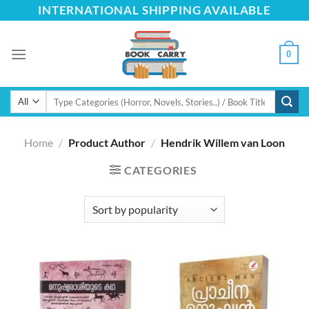
Skip
INTERNATIONAL SHIPPING AVAILABLE
to
content
0
Search
for:
Home
/
Product Author
/
Hendrik Willem van Loon
CATEGORIES