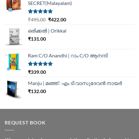
SECRET(Malayalam)
Rated
5.00
₹
495.00
₹
422.00
out of 5
ഒരിക്കൽ | Orikkal
₹
131.00
Ram C/O Anandhi | റാം C/O ആനന്ദി
Rated
5.00
₹
339.00
out of 5
Manju | മഞ്ഞ് : എം ടി വാസുദേവന്‍ നായര്‍
₹
132.00
REQUEST BOOK