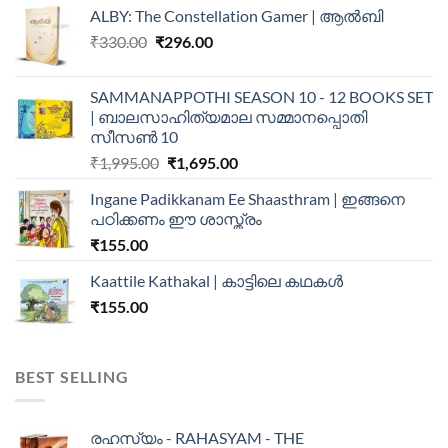
ALBY: The Constellation Gamer | ആൽബി
₹
330.00
₹
296.00
SAMMANAPPOTHI SEASON 10 - 12 BOOKS SET
| ബാലസാഹിത്യമാല സമ്മാനപ്പൊതി
സീസൺ 10
₹
1,995.00
₹
1,695.00
Ingane Padikkanam Ee Shaasthram | ഇങ്ങനെ
പഠിക്കണം ഈ ശാസ്ത്രം
₹
155.00
Kaattile Kathakal | കാട്ടിലെ കഥകള്‍
₹
155.00
BEST SELLING
രഹസ്യം - RAHASYAM - THE