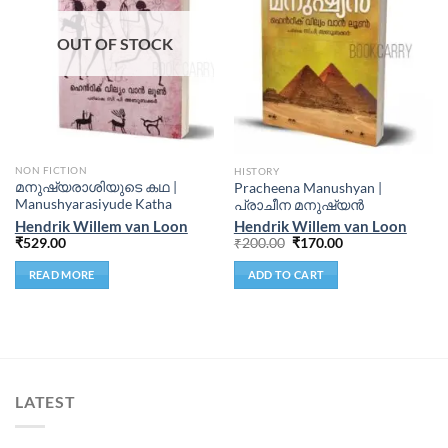
OUT OF STOCK
NON FICTION
HISTORY
മനുഷ്യരാശിയുടെ കഥ |
Pracheena Manushyan |
Manushyarasiyude Katha
പ്രാചീന മനുഷ്യൻ
Hendrik Willem van Loon
Hendrik Willem van Loon
₹
529.00
₹
200.00
₹
170.00
READ MORE
ADD TO CART
LATEST