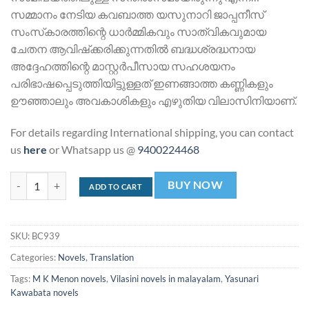
സമ്മാനം നേടിയ കവബാത്ത യസുനാറി ജാപ്പനീസ്
സംസ്‌കാരത്തിന്റെ ധാര്‍മ്മികവും സാത്വികവുമായ
ചേതന ആവിഷ്‌ക്കരിക്കുന്നതില്‍ ബദ്ധശ്രദ്ധനായ
അദ്ദേഹത്തിന്റെ മാസ്റ്റര്‍പീസായ സഹശയനം
പരിഭാഷപ്പെടുത്തിയിട്ടുള്ളത് ഇണങ്ങാത്ത കണ്ണികളും
ഊഞ്ഞാലും അവകാശികളും എഴുതിയ വിലാസിനിയാണ്.
For details regarding International shipping, you can contact
us
here
or Whatsapp us @
9400224468
സഹശയനം | Sahasayanam quantity
BUY NOW
ADD TO CART
SKU:
BC939
Categories:
Novels
,
Translation
Tags:
M K Menon novels
,
Vilasini novels in malayalam
,
Yasunari
Kawabata novels