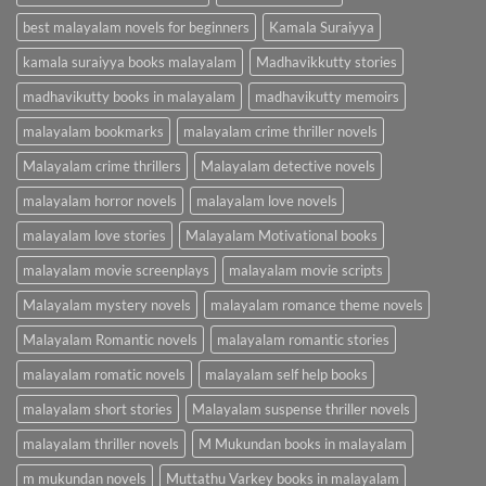
best malayalam novels for beginners
Kamala Suraiyya
kamala suraiyya books malayalam
Madhavikkutty stories
madhavikutty books in malayalam
madhavikutty memoirs
malayalam bookmarks
malayalam crime thriller novels
Malayalam crime thrillers
Malayalam detective novels
malayalam horror novels
malayalam love novels
malayalam love stories
Malayalam Motivational books
malayalam movie screenplays
malayalam movie scripts
Malayalam mystery novels
malayalam romance theme novels
Malayalam Romantic novels
malayalam romantic stories
malayalam romatic novels
malayalam self help books
malayalam short stories
Malayalam suspense thriller novels
malayalam thriller novels
M Mukundan books in malayalam
m mukundan novels
Muttathu Varkey books in malayalam