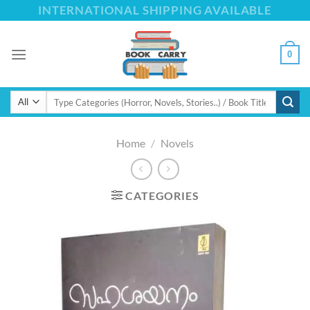
Skip
INTERNATIONAL SHIPPING AVAILABLE
to
content
0
Search
for:
Home
/
Novels
CATEGORIES