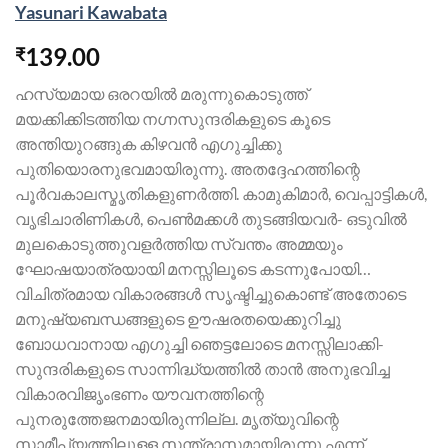
Yasunari Kawabata
139.00
₹
ഹസ്യമായ ഒരറയില്‍ മരുന്നുകൊടുത്ത്
മയക്കിക്കിടത്തിയ നഗ്നസുന്ദരികളുടെ കൂടെ
അന്തിയുറങ്ങുക കിഴവന്‍ എഗുച്ചിക്കു
പുതിയൊരനുഭവമായിരുന്നു. അതദ്ദേഹത്തിന്റെ
പൂര്‍വകാലസ്മൃതികളുണര്‍ത്തി. കാമുകിമാര്‍, വെപ്പാട്ടികള്‍,
വൃഭിചാരിണികള്‍, പെണ്‍മക്കള്‍ തുടങ്ങിയവര്‍- ഒടുവില്‍
മുലകൊടുത്തുവളര്‍ത്തിയ സ്വന്തം അമ്മയും
ഘോഷയാത്രയായി മനസ്സിലൂടെ കടന്നുപോയി…
വിചിത്രമായ വികാരങ്ങള്‍ സൃഷ്ടിച്ചുകൊണ്ട് അതോടെ
മനുഷ്യബന്ധങ്ങളുടെ ഊഷരതയെക്കുറിച്ചു
ബോധവാനായ എഗുച്ചി ഞെട്ടലോടെ മനസ്സിലാക്കി-
സുന്ദരികളുടെ സാന്നിദ്ധ്യത്തില്‍ താന്‍ അനുഭവിച്ച
വികാരവിജൃംഭണം യൗവനത്തിന്റെ
പുനരുത്തേജനമായിരുന്നില്ല. മൃത്യുവിന്റെ
സാമീപ്യത്തിലുള്ള സന്ത്രാസമായിരുന്നു എന്ന്…