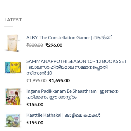
LATEST
ALBY: The Constellation Gamer | ആൽബി
₹
330.00
₹
296.00
SAMMANAPPOTHI SEASON 10 - 12 BOOKS SET
| ബാലസാഹിത്യമാല സമ്മാനപ്പൊതി
സീസൺ 10
₹
1,995.00
₹
1,695.00
Ingane Padikkanam Ee Shaasthram | ഇങ്ങനെ
പഠിക്കണം ഈ ശാസ്ത്രം
₹
155.00
Kaattile Kathakal | കാട്ടിലെ കഥകള്‍
₹
155.00