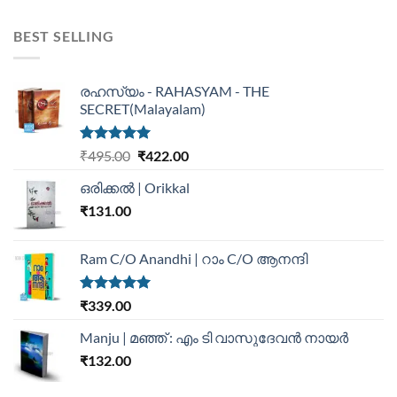
BEST SELLING
രഹസ്യം - RAHASYAM - THE
SECRET(Malayalam)
Rated
5.00
₹
495.00
₹
422.00
out of 5
ഒരിക്കൽ | Orikkal
₹
131.00
Ram C/O Anandhi | റാം C/O ആനന്ദി
Rated
5.00
₹
339.00
out of 5
Manju | മഞ്ഞ് : എം ടി വാസുദേവന്‍ നായര്‍
₹
132.00