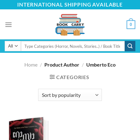
Skip
INTERNATIONAL SHIPPING AVAILABLE
to
content
0
Search
for:
Home
/
Product Author
/
Umberto Eco
CATEGORIES