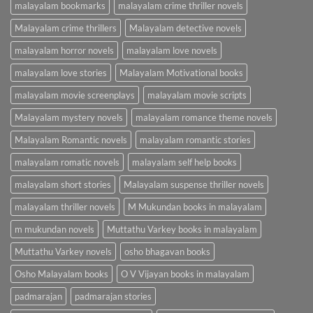
malayalam bookmarks
malayalam crime thriller novels
Malayalam crime thrillers
Malayalam detective novels
malayalam horror novels
malayalam love novels
malayalam love stories
Malayalam Motivational books
malayalam movie screenplays
malayalam movie scripts
Malayalam mystery novels
malayalam romance theme novels
Malayalam Romantic novels
malayalam romantic stories
malayalam romatic novels
malayalam self help books
malayalam short stories
Malayalam suspense thriller novels
malayalam thriller novels
M Mukundan books in malayalam
m mukundan novels
Muttathu Varkey books in malayalam
Muttathu Varkey novels
osho bhagavan books
Osho Malayalam books
O V Vijayan books in malayalam
padmarajan
padmarajan stories