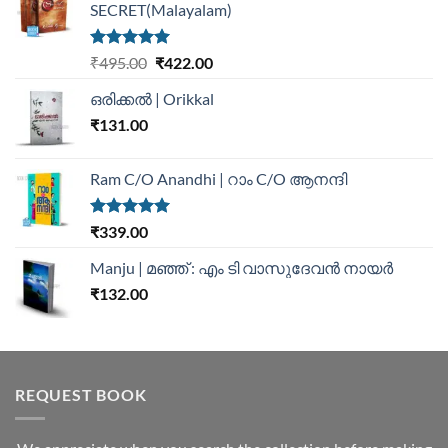
SECRET(Malayalam)
Rated
5.00
₹
495.00
₹
422.00
out of 5
ഒരിക്കൽ | Orikkal
₹
131.00
Ram C/O Anandhi | റാം C/O ആനന്ദി
Rated
5.00
₹
339.00
out of 5
Manju | മഞ്ഞ് : എം ടി വാസുദേവന്‍ നായര്‍
₹
132.00
REQUEST BOOK