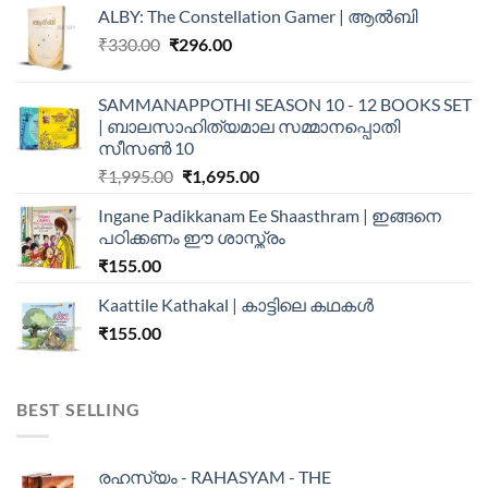
ALBY: The Constellation Gamer | ആൽബി
₹
330.00
₹
296.00
SAMMANAPPOTHI SEASON 10 - 12 BOOKS SET
| ബാലസാഹിത്യമാല സമ്മാനപ്പൊതി
സീസൺ 10
₹
1,995.00
₹
1,695.00
Ingane Padikkanam Ee Shaasthram | ഇങ്ങനെ
പഠിക്കണം ഈ ശാസ്ത്രം
₹
155.00
Kaattile Kathakal | കാട്ടിലെ കഥകള്‍
₹
155.00
BEST SELLING
രഹസ്യം - RAHASYAM - THE