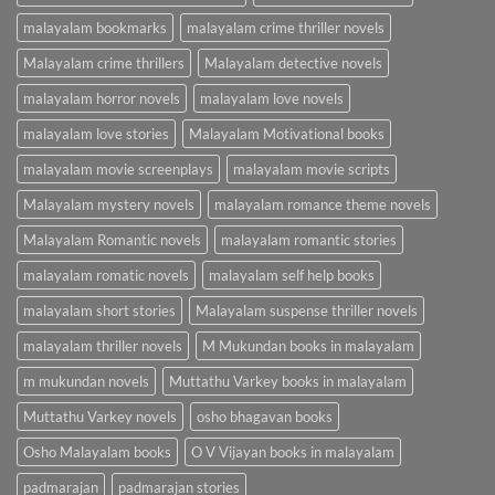
malayalam bookmarks
malayalam crime thriller novels
Malayalam crime thrillers
Malayalam detective novels
malayalam horror novels
malayalam love novels
malayalam love stories
Malayalam Motivational books
malayalam movie screenplays
malayalam movie scripts
Malayalam mystery novels
malayalam romance theme novels
Malayalam Romantic novels
malayalam romantic stories
malayalam romatic novels
malayalam self help books
malayalam short stories
Malayalam suspense thriller novels
malayalam thriller novels
M Mukundan books in malayalam
m mukundan novels
Muttathu Varkey books in malayalam
Muttathu Varkey novels
osho bhagavan books
Osho Malayalam books
O V Vijayan books in malayalam
padmarajan
padmarajan stories