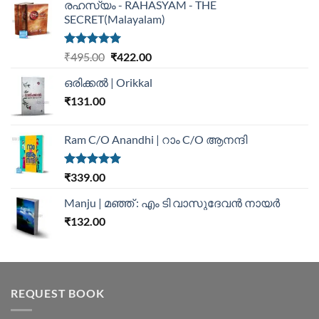
രഹസ്യം - RAHASYAM - THE
SECRET(Malayalam)
Rated
5.00
₹
495.00
₹
422.00
out of 5
ഒരിക്കൽ | Orikkal
₹
131.00
Ram C/O Anandhi | റാം C/O ആനന്ദി
Rated
5.00
₹
339.00
out of 5
Manju | മഞ്ഞ് : എം ടി വാസുദേവന്‍ നായര്‍
₹
132.00
REQUEST BOOK