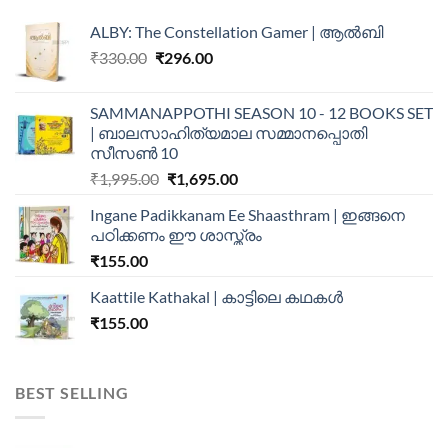
ALBY: The Constellation Gamer | ആൽബി
₹
330.00
₹
296.00
SAMMANAPPOTHI SEASON 10 - 12 BOOKS SET
| ബാലസാഹിത്യമാല സമ്മാനപ്പൊതി
സീസൺ 10
₹
1,995.00
₹
1,695.00
Ingane Padikkanam Ee Shaasthram | ഇങ്ങനെ
പഠിക്കണം ഈ ശാസ്ത്രം
₹
155.00
Kaattile Kathakal | കാട്ടിലെ കഥകള്‍
₹
155.00
BEST SELLING