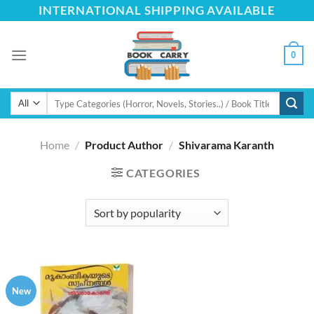
Skip
INTERNATIONAL SHIPPING AVAILABLE
to
content
0
Search
for:
Home
/
Product Author
/
Shivarama Karanth
CATEGORIES
New