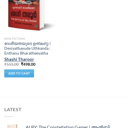
NON FICTION
ദേശീയതയുടെ ഉത്കണ്ഠ |
Desiyathayude Uthkanda :
Enthanu Bharatheeyatha
Shashi Tharoor
₹
555.00
₹
498.00
ADD TO CART
LATEST
ALBY: The Constellation Gamer | ആൽബി