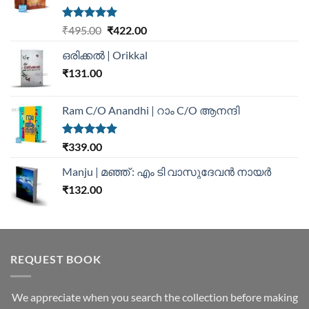
Rated
5.00
₹
495.00
₹
422.00
out of 5
ഒരിക്കൽ | Orikkal
₹
131.00
Ram C/O Anandhi | റാം C/O ആനന്ദി
Rated
5.00
₹
339.00
out of 5
Manju | മഞ്ഞ് : എം ടി വാസുദേവന്‍ നായര്‍
₹
132.00
REQUEST BOOK
We appreciate when you search the collection before making