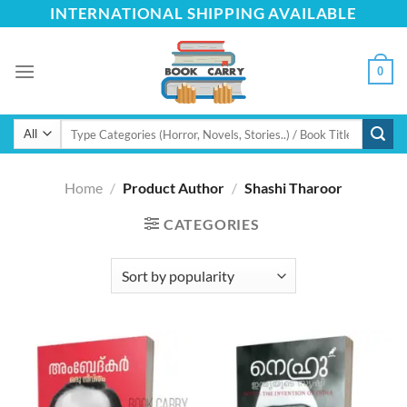
Skip
INTERNATIONAL SHIPPING AVAILABLE
to
content
0
Search
for:
Home
/
Product Author
/
Shashi Tharoor
CATEGORIES