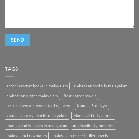
TAGS
actor innocnet books in malayalam
ambedkar books in malayalam
ambedkar quotes malayalam
Best horror novels
best malayalam novels for beginners
Kamala Suraiyya
kamala suraiyya books malayalam
Madhavikkutty stories
madhavikutty books in malayalam
madhavikutty memoirs
malayalam bookmarks
malayalam crime thriller novels