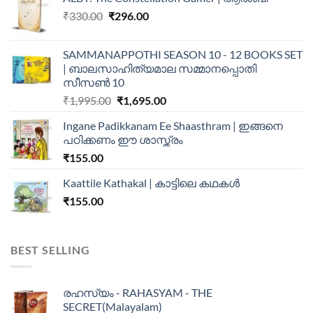
₹
330.00
₹
296.00
SAMMANAPPOTHI SEASON 10 - 12 BOOKS SET
| ബാലസാഹിത്യമാല സമ്മാനപ്പൊതി
സീസൺ 10
₹
1,995.00
₹
1,695.00
Ingane Padikkanam Ee Shaasthram | ഇങ്ങനെ
പഠിക്കണം ഈ ശാസ്ത്രം
₹
155.00
Kaattile Kathakal | കാട്ടിലെ കഥകള്‍
₹
155.00
BEST SELLING
രഹസ്യം - RAHASYAM - THE
SECRET(Malayalam)