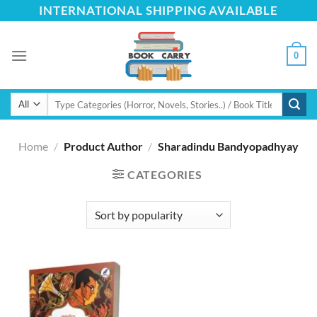
Skip
INTERNATIONAL SHIPPING AVAILABLE
to
content
0
Search
for:
Home
/
Product Author
/
Sharadindu Bandyopadhyay
CATEGORIES