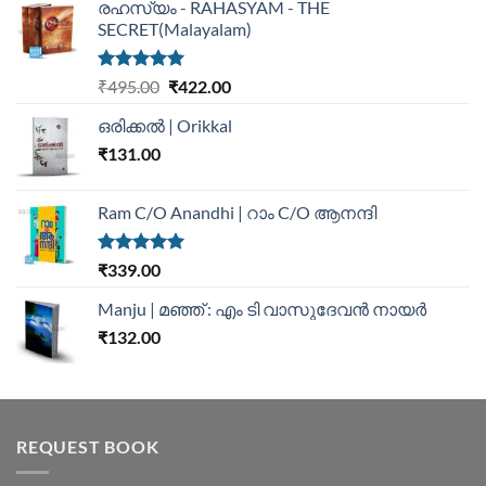
രഹസ്യം - RAHASYAM - THE
SECRET(Malayalam)
Rated
5.00
₹
495.00
₹
422.00
out of 5
ഒരിക്കൽ | Orikkal
₹
131.00
Ram C/O Anandhi | റാം C/O ആനന്ദി
Rated
5.00
₹
339.00
out of 5
Manju | മഞ്ഞ് : എം ടി വാസുദേവന്‍ നായര്‍
₹
132.00
REQUEST BOOK