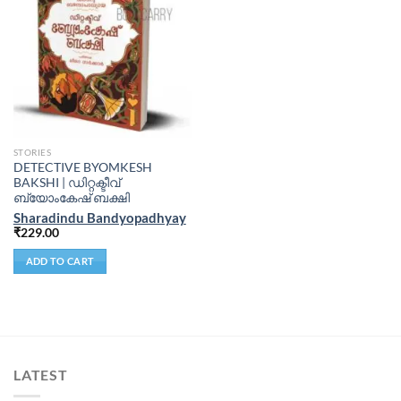
STORIES
DETECTIVE BYOMKESH
BAKSHI | ഡിറ്റക്ടീവ്
ബ്യോംകേഷ് ബക്ഷി
Sharadindu Bandyopadhyay
₹
229.00
ADD TO CART
LATEST