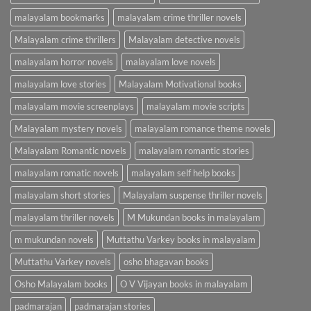
malayalam bookmarks
malayalam crime thriller novels
Malayalam crime thrillers
Malayalam detective novels
malayalam horror novels
malayalam love novels
malayalam love stories
Malayalam Motivational books
malayalam movie screenplays
malayalam movie scripts
Malayalam mystery novels
malayalam romance theme novels
Malayalam Romantic novels
malayalam romantic stories
malayalam romatic novels
malayalam self help books
malayalam short stories
Malayalam suspense thriller novels
malayalam thriller novels
M Mukundan books in malayalam
m mukundan novels
Muttathu Varkey books in malayalam
Muttathu Varkey novels
osho bhagavan books
Osho Malayalam books
O V Vijayan books in malayalam
padmarajan
padmarajan stories