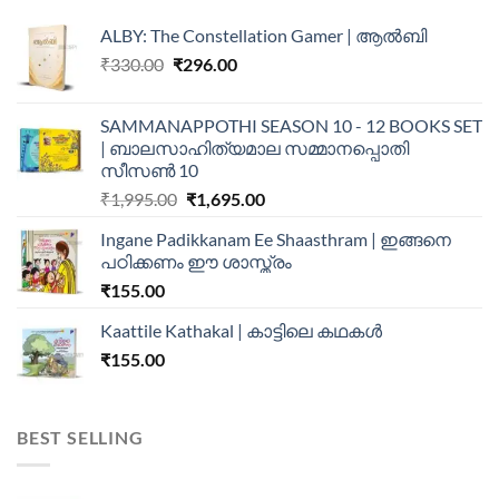
ALBY: The Constellation Gamer | ആൽബി
₹
330.00
₹
296.00
SAMMANAPPOTHI SEASON 10 - 12 BOOKS SET
| ബാലസാഹിത്യമാല സമ്മാനപ്പൊതി
സീസൺ 10
₹
1,995.00
₹
1,695.00
Ingane Padikkanam Ee Shaasthram | ഇങ്ങനെ
പഠിക്കണം ഈ ശാസ്ത്രം
₹
155.00
Kaattile Kathakal | കാട്ടിലെ കഥകള്‍
₹
155.00
BEST SELLING