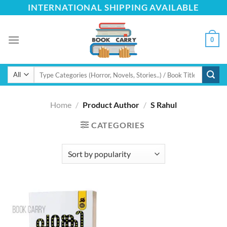
Skip
INTERNATIONAL SHIPPING AVAILABLE
to
content
0
Search
for:
Home
/
Product Author
/
S Rahul
CATEGORIES