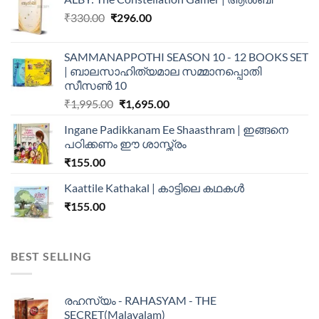
₹
330.00
₹
296.00
SAMMANAPPOTHI SEASON 10 - 12 BOOKS SET
| ബാലസാഹിത്യമാല സമ്മാനപ്പൊതി
സീസൺ 10
₹
1,995.00
₹
1,695.00
Ingane Padikkanam Ee Shaasthram | ഇങ്ങനെ
പഠിക്കണം ഈ ശാസ്ത്രം
₹
155.00
Kaattile Kathakal | കാട്ടിലെ കഥകള്‍
₹
155.00
BEST SELLING
രഹസ്യം - RAHASYAM - THE
SECRET(Malayalam)