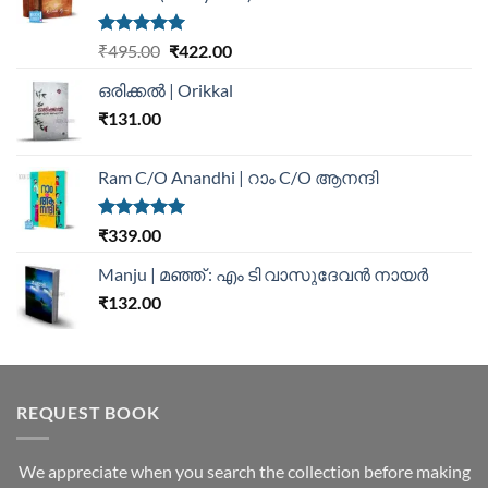
Rated
5.00
₹
495.00
₹
422.00
out of 5
ഒരിക്കൽ | Orikkal
₹
131.00
Ram C/O Anandhi | റാം C/O ആനന്ദി
Rated
5.00
₹
339.00
out of 5
Manju | മഞ്ഞ് : എം ടി വാസുദേവന്‍ നായര്‍
₹
132.00
REQUEST BOOK
We appreciate when you search the collection before making