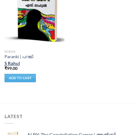
POEMS
Paranki | പറങ്കി
S Rahul
₹
99.00
ADD TO CART
LATEST
ALBY: The Constellation Gamer | ആൽബി