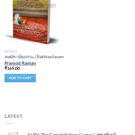
NOVELS
രക്ത വിലാസം | Rakthavilasam
Pramod Raman
₹
169.00
ADD TO CART
LATEST
ALBY: The Constellation Gamer | ആൽബി