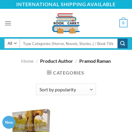
Skip
INTERNATIONAL SHIPPING AVAILABLE
to
content
0
Search
for:
Home
/
Product Author
/
Pramod Raman
CATEGORIES
New