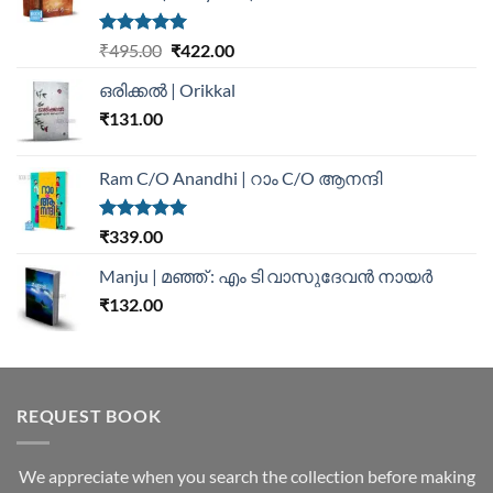
Rated
5.00
₹
495.00
₹
422.00
out of 5
ഒരിക്കൽ | Orikkal
₹
131.00
Ram C/O Anandhi | റാം C/O ആനന്ദി
Rated
5.00
₹
339.00
out of 5
Manju | മഞ്ഞ് : എം ടി വാസുദേവന്‍ നായര്‍
₹
132.00
REQUEST BOOK
We appreciate when you search the collection before making