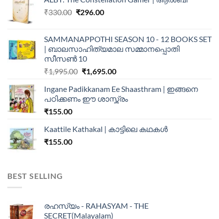
₹
330.00
₹
296.00
SAMMANAPPOTHI SEASON 10 - 12 BOOKS SET
| ബാലസാഹിത്യമാല സമ്മാനപ്പൊതി
സീസൺ 10
₹
1,995.00
₹
1,695.00
Ingane Padikkanam Ee Shaasthram | ഇങ്ങനെ
പഠിക്കണം ഈ ശാസ്ത്രം
₹
155.00
Kaattile Kathakal | കാട്ടിലെ കഥകള്‍
₹
155.00
BEST SELLING
രഹസ്യം - RAHASYAM - THE
SECRET(Malayalam)