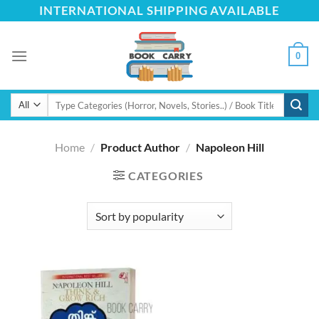
Skip
INTERNATIONAL SHIPPING AVAILABLE
to
content
0
Search
for:
Home
/
Product Author
/
Napoleon Hill
CATEGORIES