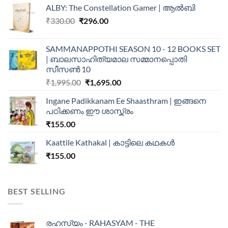
ALBY: The Constellation Gamer | ആൽബി
₹
330.00
₹
296.00
SAMMANAPPOTHI SEASON 10 - 12 BOOKS SET
| ബാലസാഹിത്യമാല സമ്മാനപ്പൊതി
സീസൺ 10
₹
1,995.00
₹
1,695.00
Ingane Padikkanam Ee Shaasthram | ഇങ്ങനെ
പഠിക്കണം ഈ ശാസ്ത്രം
₹
155.00
Kaattile Kathakal | കാട്ടിലെ കഥകള്‍
₹
155.00
BEST SELLING
രഹസ്യം - RAHASYAM - THE