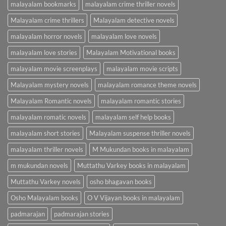
malayalam bookmarks
malayalam crime thriller novels
Malayalam crime thrillers
Malayalam detective novels
malayalam horror novels
malayalam love novels
malayalam love stories
Malayalam Motivational books
malayalam movie screenplays
malayalam movie scripts
Malayalam mystery novels
malayalam romance theme novels
Malayalam Romantic novels
malayalam romantic stories
malayalam romatic novels
malayalam self help books
malayalam short stories
Malayalam suspense thriller novels
malayalam thriller novels
M Mukundan books in malayalam
m mukundan novels
Muttathu Varkey books in malayalam
Muttathu Varkey novels
osho bhagavan books
Osho Malayalam books
O V Vijayan books in malayalam
padmarajan
padmarajan stories