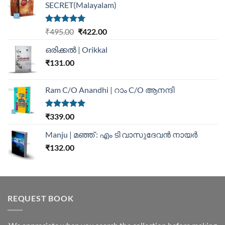
SECRET(Malayalam)
Rated
5.00
₹
495.00
₹
422.00
out of 5
ഒരിക്കൽ | Orikkal
₹
131.00
Ram C/O Anandhi | റാം C/O ആനന്ദി
Rated
5.00
₹
339.00
out of 5
Manju | മഞ്ഞ് : എം ടി വാസുദേവന്‍ നായര്‍
₹
132.00
REQUEST BOOK