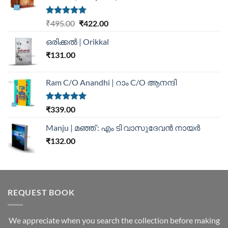
Rated
5.00
₹
495.00
₹
422.00
out of 5
ഒരിക്കൽ | Orikkal
₹
131.00
Ram C/O Anandhi | റാം C/O ആനന്ദി
Rated
5.00
₹
339.00
out of 5
Manju | മഞ്ഞ് : എം ടി വാസുദേവന്‍ നായര്‍
₹
132.00
REQUEST BOOK
We appreciate when you search the collection before making