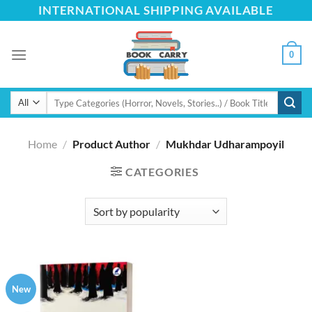
Skip
INTERNATIONAL SHIPPING AVAILABLE
to
content
0
Search
for:
Home
/
Product Author
/
Mukhdar Udharampoyil
CATEGORIES
New