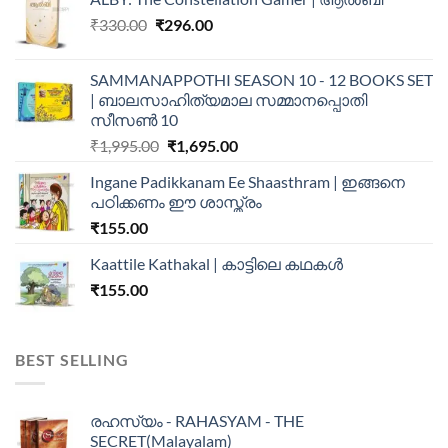
₹
330.00
₹
296.00
SAMMANAPPOTHI SEASON 10 - 12 BOOKS SET
| ബാലസാഹിത്യമാല സമ്മാനപ്പൊതി
സീസൺ 10
₹
1,995.00
₹
1,695.00
Ingane Padikkanam Ee Shaasthram | ഇങ്ങനെ
പഠിക്കണം ഈ ശാസ്ത്രം
₹
155.00
Kaattile Kathakal | കാട്ടിലെ കഥകള്‍
₹
155.00
BEST SELLING
രഹസ്യം - RAHASYAM - THE
SECRET(Malayalam)