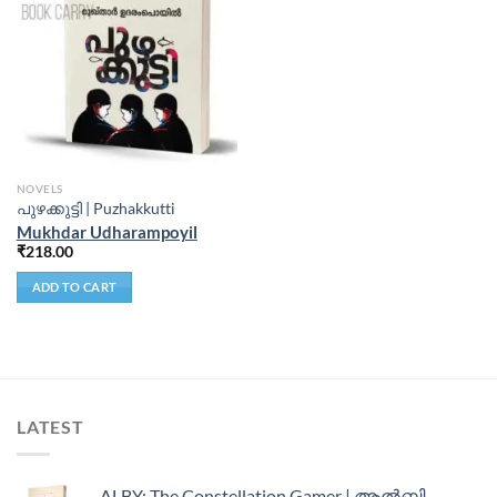
NOVELS
പുഴക്കുട്ടി | Puzhakkutti
Mukhdar Udharampoyil
₹
218.00
ADD TO CART
LATEST
ALBY: The Constellation Gamer | ആൽബി