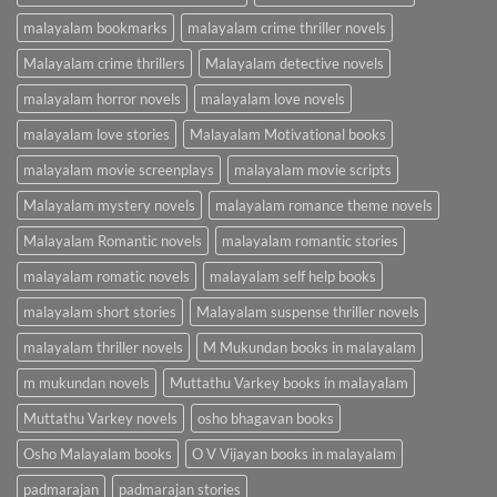
malayalam bookmarks
malayalam crime thriller novels
Malayalam crime thrillers
Malayalam detective novels
malayalam horror novels
malayalam love novels
malayalam love stories
Malayalam Motivational books
malayalam movie screenplays
malayalam movie scripts
Malayalam mystery novels
malayalam romance theme novels
Malayalam Romantic novels
malayalam romantic stories
malayalam romatic novels
malayalam self help books
malayalam short stories
Malayalam suspense thriller novels
malayalam thriller novels
M Mukundan books in malayalam
m mukundan novels
Muttathu Varkey books in malayalam
Muttathu Varkey novels
osho bhagavan books
Osho Malayalam books
O V Vijayan books in malayalam
padmarajan
padmarajan stories