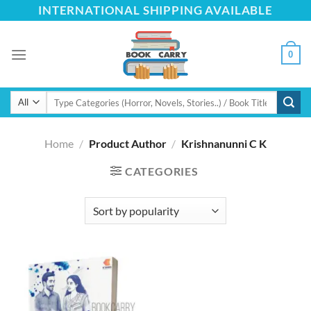
Skip
INTERNATIONAL SHIPPING AVAILABLE
to
content
0
Search
for:
Home
/
Product Author
/
Krishnanunni C K
CATEGORIES