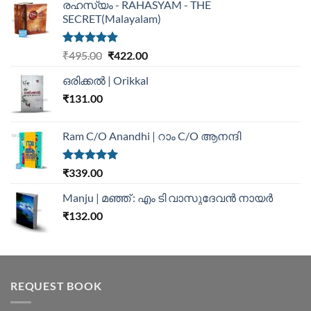
രഹസ്യം - RAHASYAM - THE
SECRET(Malayalam)
Rated
5.00
₹
495.00
₹
422.00
out of 5
ഒരിക്കൽ | Orikkal
₹
131.00
Ram C/O Anandhi | റാം C/O ആനന്ദി
Rated
5.00
₹
339.00
out of 5
Manju | മഞ്ഞ് : എം ടി വാസുദേവന്‍ നായര്‍
₹
132.00
REQUEST BOOK