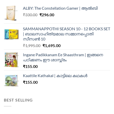
ALBY: The Constellation Gamer | ആൽബി
₹
330.00
₹
296.00
SAMMANAPPOTHI SEASON 10 - 12 BOOKS SET
| ബാലസാഹിത്യമാല സമ്മാനപ്പൊതി
സീസൺ 10
₹
1,995.00
₹
1,695.00
Ingane Padikkanam Ee Shaasthram | ഇങ്ങനെ
പഠിക്കണം ഈ ശാസ്ത്രം
₹
155.00
Kaattile Kathakal | കാട്ടിലെ കഥകള്‍
₹
155.00
BEST SELLING