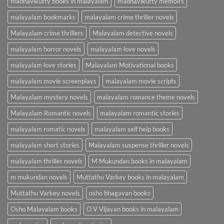
madhavikutty books in malayalam
madhavikutty memoirs
malayalam bookmarks
malayalam crime thriller novels
Malayalam crime thrillers
Malayalam detective novels
malayalam horror novels
malayalam love novels
malayalam love stories
Malayalam Motivational books
malayalam movie screenplays
malayalam movie scripts
Malayalam mystery novels
malayalam romance theme novels
Malayalam Romantic novels
malayalam romantic stories
malayalam romatic novels
malayalam self help books
malayalam short stories
Malayalam suspense thriller novels
malayalam thriller novels
M Mukundan books in malayalam
m mukundan novels
Muttathu Varkey books in malayalam
Muttathu Varkey novels
osho bhagavan books
Osho Malayalam books
O V Vijayan books in malayalam