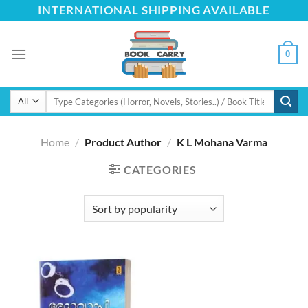
Skip
INTERNATIONAL SHIPPING AVAILABLE
to
content
0
Search
for:
Home
/
Product Author
/
K L Mohana Varma
CATEGORIES