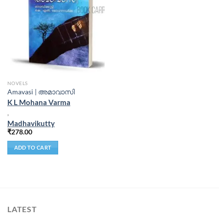
NOVELS
Amavasi | അമാവാസി
K L Mohana Varma
,
Madhavikutty
₹
278.00
ADD TO CART
LATEST