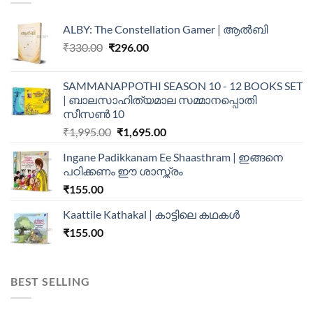
ALBY: The Constellation Gamer | ആൽബി
₹
330.00
₹
296.00
SAMMANAPPOTHI SEASON 10 - 12 BOOKS SET
| ബാലസാഹിത്യമാല സമ്മാനപ്പൊതി
സീസൺ 10
₹
1,995.00
₹
1,695.00
Ingane Padikkanam Ee Shaasthram | ഇങ്ങനെ
പഠിക്കണം ഈ ശാസ്ത്രം
₹
155.00
Kaattile Kathakal | കാട്ടിലെ കഥകള്‍
₹
155.00
BEST SELLING