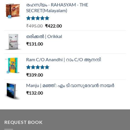
രഹസ്യം - RAHASYAM - THE
SECRET(Malayalam)
Rated
5.00
₹
495.00
₹
422.00
out of 5
ഒരിക്കൽ | Orikkal
₹
131.00
Ram C/O Anandhi | റാം C/O ആനന്ദി
Rated
5.00
₹
339.00
out of 5
Manju | മഞ്ഞ് : എം ടി വാസുദേവന്‍ നായര്‍
₹
132.00
REQUEST BOOK