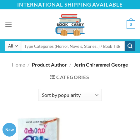
Skip
INTERNATIONAL SHIPPING AVAILABLE
to
content
0
Search
for:
Home
/
Product Author
/
Jerin Chirammel George
CATEGORIES
New