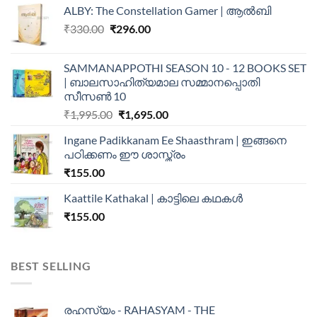
ALBY: The Constellation Gamer | ആൽബി
₹
330.00
₹
296.00
SAMMANAPPOTHI SEASON 10 - 12 BOOKS SET
| ബാലസാഹിത്യമാല സമ്മാനപ്പൊതി
സീസൺ 10
₹
1,995.00
₹
1,695.00
Ingane Padikkanam Ee Shaasthram | ഇങ്ങനെ
പഠിക്കണം ഈ ശാസ്ത്രം
₹
155.00
Kaattile Kathakal | കാട്ടിലെ കഥകള്‍
₹
155.00
BEST SELLING
രഹസ്യം - RAHASYAM - THE