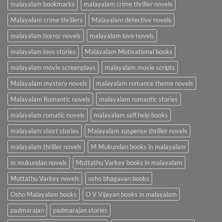
malayalam bookmarks
malayalam crime thriller novels
Malayalam crime thrillers
Malayalam detective novels
malayalam horror novels
malayalam love novels
malayalam love stories
Malayalam Motivational books
malayalam movie screenplays
malayalam movie scripts
Malayalam mystery novels
malayalam romance theme novels
Malayalam Romantic novels
malayalam romantic stories
malayalam romatic novels
malayalam self help books
malayalam short stories
Malayalam suspense thriller novels
malayalam thriller novels
M Mukundan books in malayalam
m mukundan novels
Muttathu Varkey books in malayalam
Muttathu Varkey novels
osho bhagavan books
Osho Malayalam books
O V Vijayan books in malayalam
padmarajan
padmarajan stories