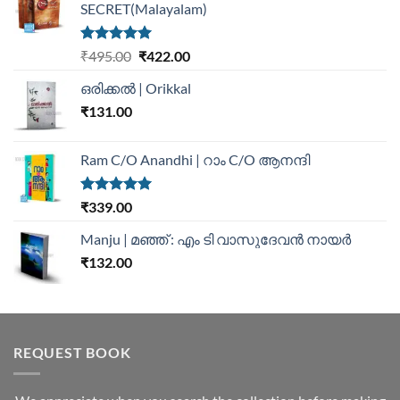
SECRET(Malayalam)
Rated
5.00
₹
495.00
₹
422.00
out of 5
ഒരിക്കൽ | Orikkal
₹
131.00
Ram C/O Anandhi | റാം C/O ആനന്ദി
Rated
5.00
₹
339.00
out of 5
Manju | മഞ്ഞ് : എം ടി വാസുദേവന്‍ നായര്‍
₹
132.00
REQUEST BOOK