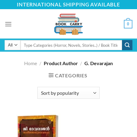
Skip
INTERNATIONAL SHIPPING AVAILABLE
to
content
0
Search
for:
Home
/
Product Author
/
G. Devarajan
CATEGORIES