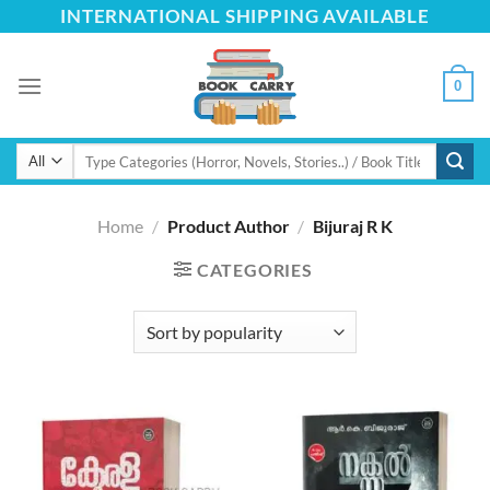
Skip
INTERNATIONAL SHIPPING AVAILABLE
to
content
0
Search
for:
Home
/
Product Author
/
Bijuraj R K
CATEGORIES