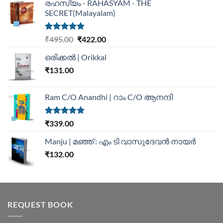
രഹസ്യം - RAHASYAM - THE
SECRET(Malayalam)
Rated
5.00
₹
495.00
₹
422.00
out of 5
ഒരിക്കൽ | Orikkal
₹
131.00
Ram C/O Anandhi | റാം C/O ആനന്ദി
Rated
5.00
₹
339.00
out of 5
Manju | മഞ്ഞ് : എം ടി വാസുദേവന്‍ നായര്‍
₹
132.00
REQUEST BOOK