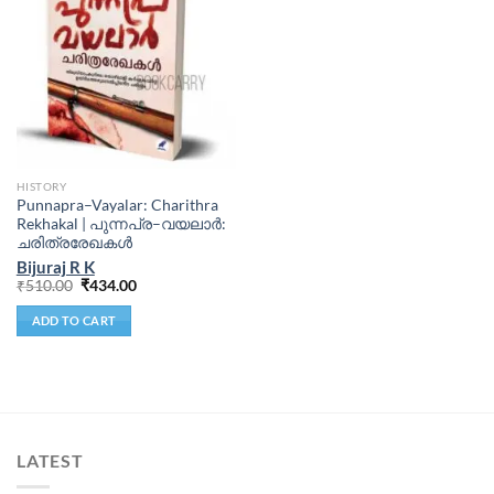
HISTORY
Punnapra–Vayalar: Charithra
Rekhakal | പുന്നപ്ര–വയലാർ:
ചരിത്രരേഖകൾ
Bijuraj R K
₹
510.00
₹
434.00
ADD TO CART
LATEST