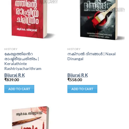
HISTORY
HISTORY
കേരളത്തിൻെറ
നക്സൽ ദിനങ്ങൾ | Naxal
രാഷ്ട്രീയചരിത്രം |
Dinangal
Keralathinte
Rashtriyacharithram
Bijuraj R K
Bijuraj R K
₹
839.00
₹
558.00
ADD TO CART
ADD TO CART