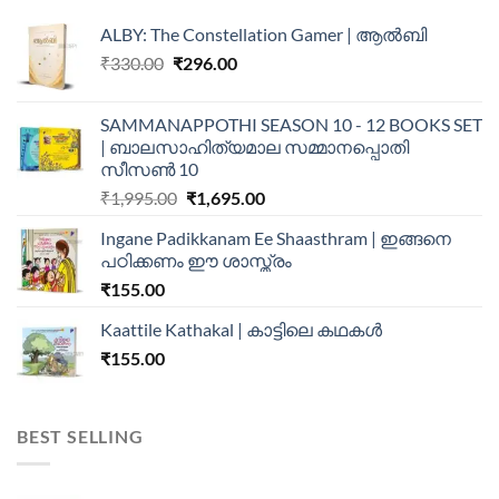
ALBY: The Constellation Gamer | ആൽബി
₹
330.00
₹
296.00
SAMMANAPPOTHI SEASON 10 - 12 BOOKS SET
| ബാലസാഹിത്യമാല സമ്മാനപ്പൊതി
സീസൺ 10
₹
1,995.00
₹
1,695.00
Ingane Padikkanam Ee Shaasthram | ഇങ്ങനെ
പഠിക്കണം ഈ ശാസ്ത്രം
₹
155.00
Kaattile Kathakal | കാട്ടിലെ കഥകള്‍
₹
155.00
BEST SELLING