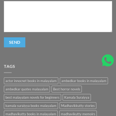
TAGS
actor innocnet books in malayalam
ambedkar books in malayalam
ambedkar quotes malayalam
Best horror novels
best malayalam novels for beginners
Kamala Suraiyya
kamala suraiyya books malayalam
Madhavikkutty stories
madhavikutty books in malayalam
madhavikutty memoirs